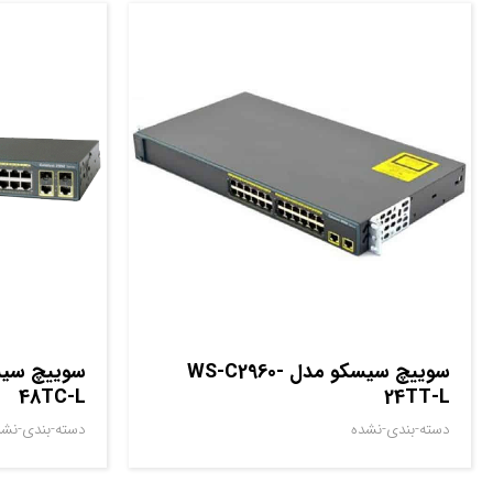
سوييچ سيسکو مدل WS-C2960-
48TC-L
24TT-L
دسته-بندی-نشده
دسته-بندی-نشد