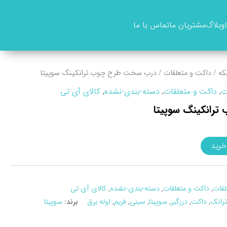
وبلاگ
مشتریان ما
تماس با ما
که
/
داکت و متعلقات
/ درب سخت طرح چوب ترانکينگ سوپيتا
ت
,
داکت و متعلقات
,
دسته-بندی-نشده
,
کالای آی تی
رانکينگ سوپيتا
خرید
لقات
,
داکت و متعلقات
,
دسته-بندی-نشده
,
کالای آی تی
ترانک
,
داکت
,
درزگیر
,
سوپیتا
,
سینی
,
فریم
,
لوله برق
برند:
سوپیتا