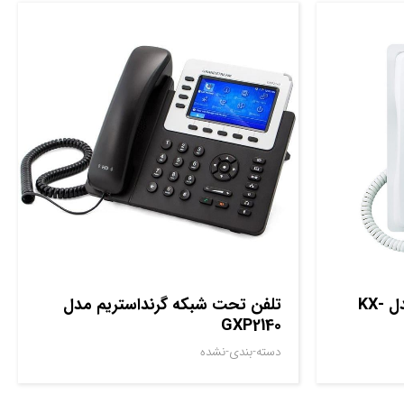
تلفن سانترال پاناسونیک مدل KX-
تلفن تحت شبکه گرنداستریم مدل
GXP2140
دسته-بندی-نشده