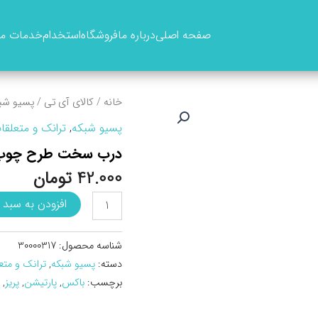
صفحه اصلی
درباره ما
فروشگاه
استخدام
خدمات ما
خانه
/
کالای آی تی
/
پسیو شب
پسیو شبکه
,
ترانک و متعلقا
درب سخت طرح چوب ت
42.000
تومان
درب
افزودن به سبد 
سخت
طرح
چوب
شناسه محصول:
30000317
ترانکينگ
دسته:
پسیو شبکه
,
ترانک و متع
سوپيتا
برچسب:
باکس
,
پارتیشن
,
پریز
,
عدد