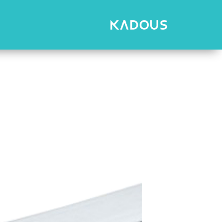
رش
ه
حتوا