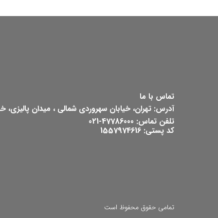
تماس با ما
آدرس: تهران، خیابان سهروردی شمالی ، میدان پالیزی، خیابان ش
تلفن تماس: 47786000-021
کد پستی: 1557974616
تمامی حقوق محفوظ است