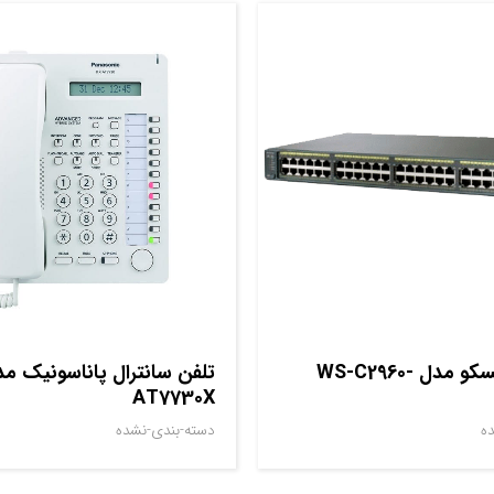
سوييچ سيسکو مدل WS-C2960-
AT7730X
ه
دسته-بندی-نشده