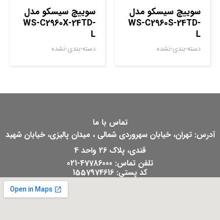
سوييچ سيسکو مدل
سوييچ سيسکو مدل
WS-C2960X-24TD-
WS-C2960S-24TD-
L
L
دسته-بندی-نشده
دسته-بندی-نشده
تماس با ما
آدرس: تهران، خیابان سهروردی شمالی ، میدان پالیزی، خیابان شهید
قندی، پلاک 26 واحد 4
تلفن تماس: 47786000-021
کد پستی: 1557974616