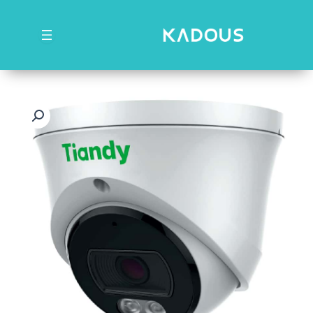
رش
ه
حتوا