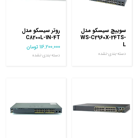
سوييچ سيسکو مدل
روتر سيسکو مدل
C8200L-1N-4T
WS-C2960X-24TS-
L
116.200.000
تومان
دسته-بندی-نشده
دسته-بندی-نشده