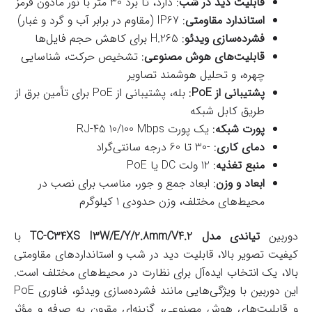
قابلیت دید در شب
: دارد، تا برد 30 متر با نور مادون قرمز
استاندارد مقاومتی
: IP67 (مقاوم در برابر آب و گرد و غبار)
فشرده‌سازی ویدئو
: H.265 برای کاهش حجم فایل‌ها
قابلیت‌های هوش مصنوعی
: تشخیص حرکت، شناسایی
چهره، و تحلیل هوشمند تصاویر
پشتیبانی از PoE
: بله، پشتیبانی از PoE برای تأمین برق از
طریق کابل شبکه
پورت شبکه
: یک پورت RJ-45 10/100 Mbps
دمای کاری
: -30 تا 60 درجه سانتی‌گراد
منبع تغذیه
: 12 ولت DC یا PoE
ابعاد و وزن
: ابعاد جمع و جور، مناسب برای نصب در
محیط‌های مختلف، وزن حدودی 1 کیلوگرم
دوربین
تیاندی مدل TC-C34XS I3W/E/Y/2.8mm/V4.2
با
کیفیت تصویر بالا، قابلیت دید در شب و استانداردهای مقاومتی
بالا، یک انتخاب ایده‌آل برای نظارت در محیط‌های مختلف است.
این دوربین با ویژگی‌هایی مانند فشرده‌سازی ویدئو، فناوری PoE
و قابلیت‌های هوش مصنوعی، گزینه‌ای مقرون به صرفه و مؤثر