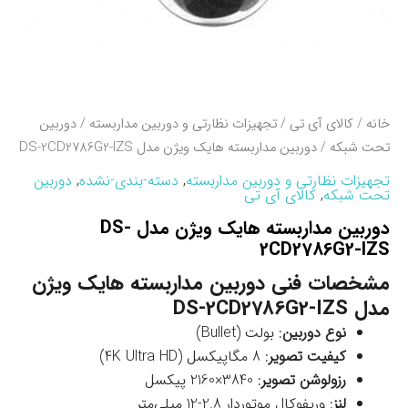
خانه
/
کالای آی تی
/
تجهیزات نظارتی و دوربین مداربسته
/
دوربین
تحت شبکه
/ دوربین مداربسته هایک ویژن مدل DS-2CD2786G2-IZS
تجهیزات نظارتی و دوربین مداربسته
,
دسته-بندی-نشده
,
دوربین
تحت شبکه
,
کالای آی تی
دوربین مداربسته هایک ویژن مدل DS-
2CD2786G2-IZS
مشخصات فنی دوربین مداربسته هایک ویژن
مدل DS-2CD2786G2-IZS
نوع دوربین
: بولت (Bullet)
کیفیت تصویر
: 8 مگاپیکسل (4K Ultra HD)
رزولوشن تصویر
: 3840×2160 پیکسل
لنز
: وریفوکال موتوردار 2.8-12 میلی‌متر