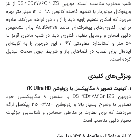
شب مطلوب مناسب است. دوربین DS-2CD2786G2-IZS از لنز
وریفوکال موتوردار با تنظیم فاصله کانونی ۲.۸ تا ۱۲ میلی‌متر بهره
می‌برد که امکان تنظیم زاویه دید را از راه دور فراهم می‌کند. علاوه
بر این، فناوری‌های پیشرفته‌ای مانند AcuSense برای تشخیص
دقیق انسان و وسایل نقلیه، فناوری دید در شب مادون قرمز تا
۵۰ متر و استاندارد مقاومتی IP67، این دوربین را به گزینه‌ای
ایده‌آل برای نصب در فضاهای باز و شرایط جوی سخت تبدیل
کرده است.
ویژگی‌های کلیدی
۱. کیفیت تصویر ۸ مگاپیکسل با رزولوشن 4K Ultra HD
دوربین DS-2CD2786G2-IZS با سنسور ۸ مگاپیکسلی خود
تصاویر با وضوح بسیار بالا و رزولوشن ۳۸۴۰×۲۱۶۰ پیکسل ارائه
می‌دهد که برای نظارت بر مناطق حساس و شناسایی جزئیات
بسیار دقیق مناسب است.
۲. لنز وریفوکال موتوردار ۲.۸-۱۲ میلی‌متر