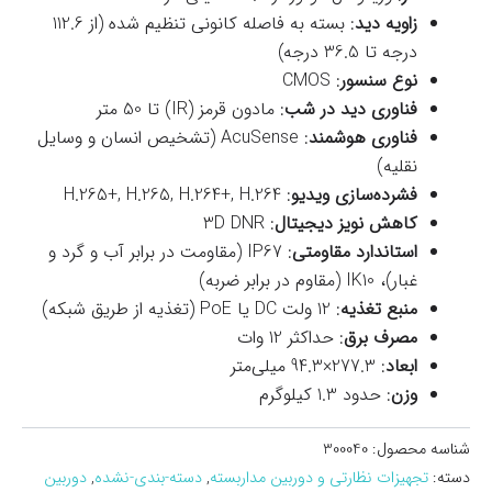
زاویه دید
: بسته به فاصله کانونی تنظیم شده (از 112.6
درجه تا 36.5 درجه)
نوع سنسور
: CMOS
فناوری دید در شب
: مادون قرمز (IR) تا 50 متر
فناوری هوشمند
: AcuSense (تشخیص انسان و وسایل
نقلیه)
فشرده‌سازی ویدیو
: H.265+, H.265, H.264+, H.264
کاهش نویز دیجیتال
: 3D DNR
استاندارد مقاومتی
: IP67 (مقاومت در برابر آب و گرد و
غبار)، IK10 (مقاوم در برابر ضربه)
منبع تغذیه
: 12 ولت DC یا PoE (تغذیه از طریق شبکه)
مصرف برق
: حداکثر 12 وات
ابعاد
: 277.3×94.3 میلی‌متر
وزن
: حدود 1.3 کیلوگرم
شناسه محصول:
300040
دسته:
تجهیزات نظارتی و دوربین مداربسته
,
دسته-بندی-نشده
,
دوربین