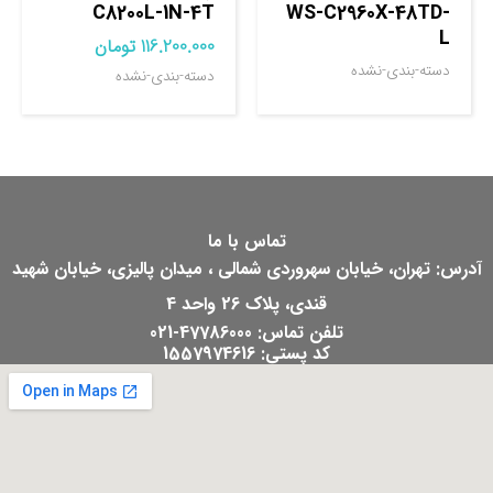
C8200L-1N-4T
WS-C2960X-48TD-
L
116.200.000
تومان
دسته-بندی-نشده
دسته-بندی-نشده
تماس با ما
آدرس: تهران، خیابان سهروردی شمالی ، میدان پالیزی، خیابان شهید
قندی، پلاک 26 واحد 4
تلفن تماس: 47786000-021
کد پستی: 1557974616