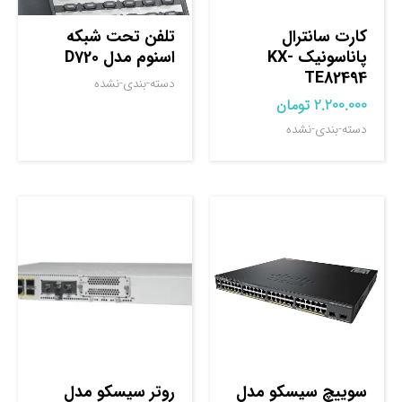
کارت سانترال
تلفن تحت شبکه
پاناسونیک KX-
اسنوم مدل D720
TE82494
دسته-بندی-نشده
2.200.000
تومان
دسته-بندی-نشده
سوييچ سيسکو مدل
روتر سيسکو مدل