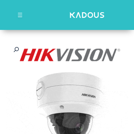
رش
ه
حتوا