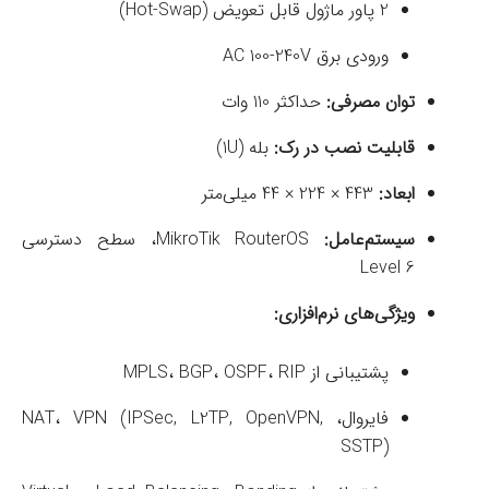
2 پاور ماژول قابل تعویض (Hot-Swap)
ورودی برق AC 100-240V
توان مصرفی:
حداکثر 110 وات
قابلیت نصب در رک:
بله (1U)
ابعاد:
443 × 224 × 44 میلی‌متر
سیستم‌عامل:
MikroTik RouterOS، سطح دسترسی
Level 6
ویژگی‌های نرم‌افزاری:
پشتیبانی از MPLS، BGP، OSPF، RIP
فایروال، NAT، VPN (IPSec, L2TP, OpenVPN,
SSTP)