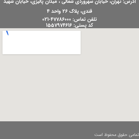
آدرس: تهران، خیابان سهروردی شمالی ، میدان پالیزی، خیابان شهید
قندی، پلاک 26 واحد 4
تلفن تماس: 47786000-021
کد پستی: 1557974616
تمامی حقوق محفوظ است