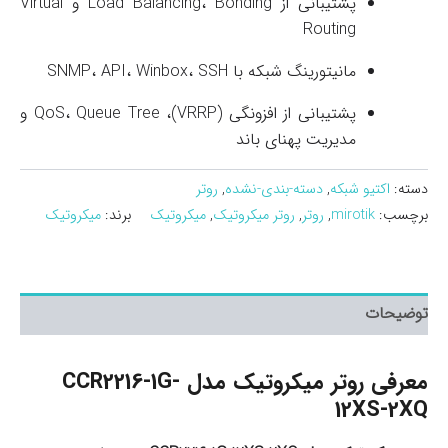
پشتیبانی از Load Balancing، Bonding و Virtual
Routing
مانیتورینگ شبکه با SNMP، API، Winbox، SSH
پشتیبانی از افزونگی (VRRP)، QoS، Queue Tree و
مدیریت پهنای باند
دسته:
اکتیو شبکه
,
دسته-بندی-نشده
,
روتر
برچسب:
mirotik
,
روتر
,
روتر میکروتیک
,
میکروتیک
برند:
میکروتیک
توضیحات
معرفی روتر میکروتیک مدل CCR2216-1G-
12XS-2XQ