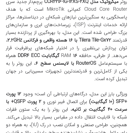
روتر
میکروتیک مدل CCR2216-1G-12XS-2XQ
پرچم‌دار جدید سری
Cloud Core Router کمپانی MikroTik است که با هدف
پاسخگویی به سنگین‌ترین نیازهای شبکه‌ای در دیتاسنترها، مراکز
ارائه خدمات اینترنت (ISP)، زیرساخت‌های ابری و سازمان‌های
بزرگ طراحی شده است. این مدل، با بهره‌گیری از پردازنده بسیار
قدرتمند
Tilera Tile-Gx72 با ۱۶ هسته واقعی و فرکانس ۲.2GHz
،
توان پردازش بی‌نظیری را در اختیار شبکه‌های پرظرفیت قرار
می‌دهد. از طرفی، حافظه RAM
۱۶ گیگابایت DDR4 ECC
همراه
با سیستم‌عامل
RouterOS با لایسنس سطح ۶
، این روتر را به
یکی از کامل‌ترین و قدرتمندترین تجهیزات مسیریابی در جهان
تبدیل کرده است.
ویژگی بارز این مدل، درگاه‌های ارتباطی آن است؛ وجود
۱۲ پورت
+SFP (10 گیگابیت)
برای اتصال فیبر نوری و
۲ پورت QSFP+ با
سرعت ۴۰ گیگابیت بر ثانیه
، این روتر را به یک ستون فقرات
شبکه با قابلیت انتقال داده در مقیاس بسیار بالا تبدیل می‌کند.
همچنین، طراحی صنعتی و امکان نصب در رک (1U)، به همراه دو
پاور ماژول هات‌سوآپ، نشان‌دهنده سطح پایداری بالا و قابلیت