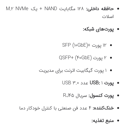
حافظه داخلی:
128 مگابایت NAND + یک M.2 NVMe
اسلات
پورت‌های شبکه:
12 پورت +SFP (10GbE)
2 پورت QSFP+ (40GbE)
1 پورت گیگابیت اترنت برای مدیریت
پورت USB:
1 عدد USB 3.0
پورت کنسول:
سریال RJ45
خنک‌کننده:
4 عدد فن صنعتی با کنترل خودکار دما
منبع تغذیه: