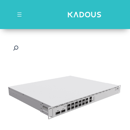
رش
ه
حتوا