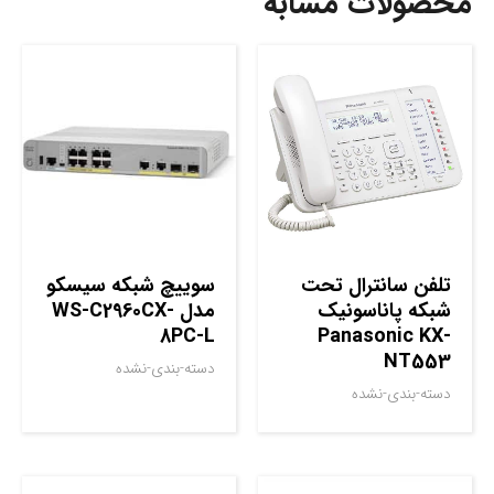
محصولات مشابه
تلفن سانترال تحت
سوييچ شبکه سيسکو
شبکه پاناسونیک
مدل WS-C2960CX-
8PC-L
Panasonic KX-
NT553
دسته-بندی-نشده
دسته-بندی-نشده