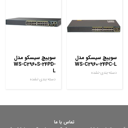
سوييچ سيسکو مدل
سوييچ سيسکو مدل
WS-C2960S-24PD-
WS-C2960-24PC-L
L
دسته-بندی-نشده
دسته-بندی-نشده
تماس با ما