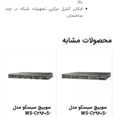
بالا.
امکان کنترل مرکزی تجهیزات شبکه در چند
ساختمان.
محصولات مشابه
سوييچ سيسکو مدل
سوييچ سيسکو مدل
WS-C2960S-
WS-C2960S-