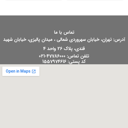
تماس با ما
آدرس: تهران، خیابان سهروردی شمالی ، میدان پالیزی، خیابان شهید
قندی، پلاک 26 واحد 4
تلفن تماس: 47786000-021
کد پستی: 1557974616