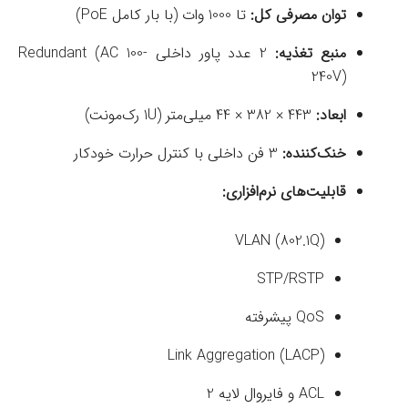
توان مصرفی کل:
تا 1000 وات (با بار کامل PoE)
منبع تغذیه:
2 عدد پاور داخلی Redundant (AC 100-
240V)
ابعاد:
443 × 382 × 44 میلی‌متر (1U رک‌مونت)
خنک‌کننده:
3 فن داخلی با کنترل حرارت خودکار
قابلیت‌های نرم‌افزاری:
VLAN (802.1Q)
STP/RSTP
QoS پیشرفته
Link Aggregation (LACP)
ACL و فایروال لایه 2