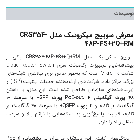
توضیحات
معرفی سوییچ میکروتیک مدل CRS354-
48P-4S+2Q+RM
سوییچ میکروتیک مدل
CRS354-48P-4S+2Q+RM
یکی از
پیشرفته‌ترین تجهیزات رک‌مونت سری Cloud Router Switch
شرکت MikroTik است که به‌طور خاص برای نیازهای شبکه‌های
بزرگ، مراکز داده، شرکت‌های ارائه‌دهنده خدمات اینترنت (ISP) و
زیرساخت‌های سازمانی طراحی شده است. این مدل، با داشتن
۴۸ پورت گیگابیتی PoE-out
،
۴ پورت SFP+ با سرعت ۱۰
گیگابیت بر ثانیه
و
۲ پورت QSFP+ با سرعت ۴۰ گیگابیت بر
ثانیه
، قابلیت پاسخ‌گویی به شبکه‌هایی با تراکم بالا و سرعت
انتقال زیاد را دارد.
از ویژگی‌های کلیدی این دستگاه می‌توان به
پشتیبانی از PoE