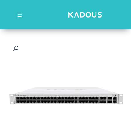
رش
ه
حتوا