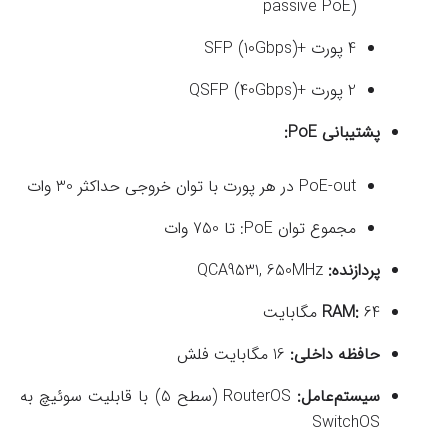
passive PoE)
4 پورت +SFP (10Gbps)
2 پورت +QSFP (40Gbps)
پشتیبانی PoE:
PoE-out در هر پورت با توان خروجی حداکثر 30 وات
مجموع توان PoE: تا 750 وات
پردازنده:
QCA9531, 650MHz
64 مگابایت
RAM:
حافظه داخلی:
16 مگابایت فلش
سیستم‌عامل:
RouterOS (سطح 5) با قابلیت سوئیچ به
SwitchOS