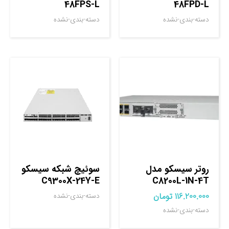
48FPS-L
48FPD-L
دسته-بندی-نشده
دسته-بندی-نشده
روتر سيسکو مدل
سوئیچ شبکه سیسکو
C9300X-24Y-E
C8200L-1N-4T
116.200.000
تومان
دسته-بندی-نشده
دسته-بندی-نشده