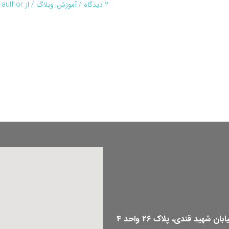
۲ دیدگاه
/
آموزش
,
وبلاگ
/ از
author
هید قندی، پلاک 26 واحد 4