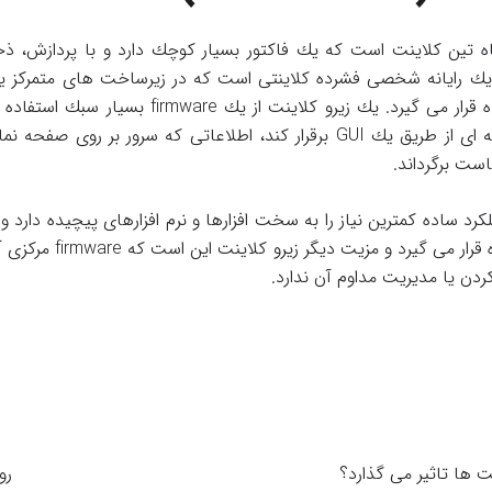
اه تین کلاینت است كه یك فاكتور بسیار كوچك دارد و با پردازش، ذ
نت یك رایانه شخصی فشرده كلاینتی است كه در زیرساخت های متمركز
مجازی (VDI) مورد استفاده قرار می گیرد. یك زیرو کلای
انجام دهد: ارتباطات شبكه ای از طریق یك GUI برقرار كند، اطلاعاتی كه سرور
است برگرداند.
د ساده كمترین نیاز را به سخت افزارها و نرم افزارهای پیچیده دارد و ا
كار افتادگی، ویروس و غیره 
دن یا مدیریت مداوم آن ندارد.
­­ ها تاثیر می­ گذارد؟