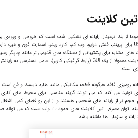
تین کلاینت
وما از یك ترمینال رایانه ای تشكیل شده است كه خروجی و ورودی برای
جك صدا و پورت های USB برای پرینتر، فلش درایو، وب كم، كارد ریدر، اسمارت فون و غی
ت های مشابه برای پشتیبانی از دستگاه های قدیمی تر مانند چاپگر رسید
غیره دارند. نرم افزار تین کلاینت معمولا از یك GUI (رابط گرافیكی كاربر)، عامل
زی است.
انه رومیزی فاقد هرگونه قطعه مكانیكی مانند هارد دیسك و فن است و ا
ولید می كند كه می تواند گزینه مناسبی برای محیط های كاری و
 حجم تر از رایانه های شخصی هستند و از این رو فضای كمی اشغال
های كاری كوچك نیز مناسبند. توان مصرفی تین کلاینت های 
ارات و سازمان ها داشته باشد.