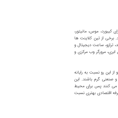
 كیبورد، موس، مانیتور،
ره دارد. برخی از تین کلاینت ها
، ترازو، ساعت دیجیتال و
 دسترسی به رایانش ابری، مرورگر وب مركزی و
ز این رو نسبت به رایانه
 صنعنی گرم باشند. این
 می كنند پس برای محیط
حدود ۳۰ وات است كه می تواند صرفه اقتصادی بهتری نسبت