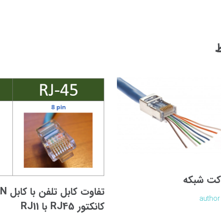
ط
کت شبکه
author
کانکتور RJ45 با RJ11