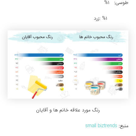
طوسی: ۱%
۱% :زرد
رنگ مورد علاقه خانم ها و آقایان
منبع:
small biztrends