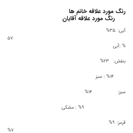
رنگ مورد علاقه خانم ها
رنگ مورد علاقه آقایان
آبی: ۳۵%
۵۷
% :آبی
بنفش: ۲۳%
۱۴% : سبز
سبز: ۱۴%
۹% : مشکی
قرمز: ۹%
۷%