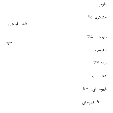
:قرمز
مشکی: ۶%
۵% :نارنجی
نارنجی: ۵%
۳%
:طوسی
زرد: ۳%
۲% :سفید
قهوه ای: ۳%
۲% :قهوه ای