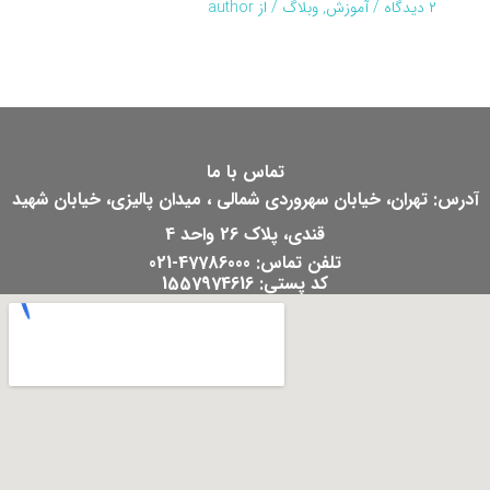
۲ دیدگاه
/
آموزش
,
وبلاگ
/ از
author
تماس با ما
آدرس: تهران، خیابان سهروردی شمالی ، میدان پالیزی، خیابان شهید
قندی، پلاک 26 واحد 4
تلفن تماس: 47786000-021
کد پستی: 1557974616