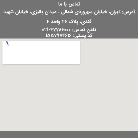
تماس با ما
آدرس: تهران، خیابان سهروردی شمالی ، میدان پالیزی، خیابان شهید
قندی، پلاک 26 واحد 4
تلفن تماس: 47786000-021
کد پستی: 1557974616