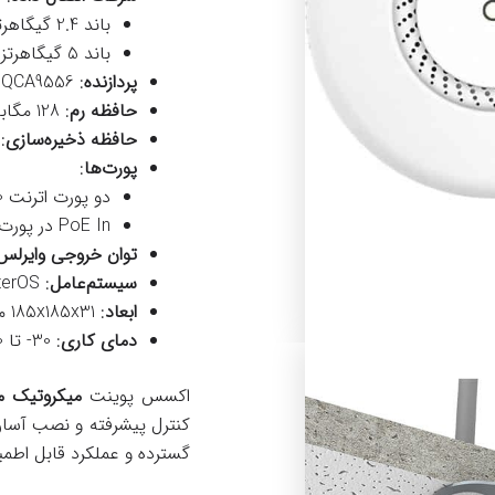
باند 2.4 گیگاهرتز: تا 300 مگابیت بر ثانیه
باند 5 گیگاهرتز: تا 866 مگابیت بر ثانیه
پردازنده
: QCA9556 با سرعت 720 مگاهرتز
حافظه رم
: 128 مگابایت
حافظه ذخیره‌سازی
: 16 مگابا
پورت‌ها
:
دو پورت اترنت 10/100/1000
PoE In در پورت اول و PoE Out در پورت دوم
توان خروجی وایرلس
سیستم‌عامل
: RouterOS، سطح لایسنس 4
ابعاد
: 185x185x31 میلی‌متر
دمای کاری
: 30- تا 70 درجه سانتی‌گراد
اکسس پوینت
میکروتیک مدل c
کنترل پیشرفته و نصب آسان،
گسترده و عملکرد قابل اطمی