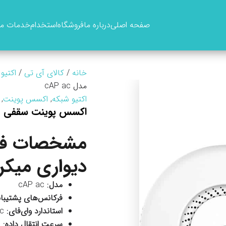
صفحه اصلی
درباره ما
فروشگاه
استخدام
خدمات ما
خانه
/
کالای آی تی
/
اکتیو
مدل cAP ac
اکتیو شبکه
,
اکسس پوینت
,
اکسس پوینت سقفی و دی
مشخصات فن
دیواری میکروتی
مدل
: cAP ac
فرکانس‌های پشتیبا
استاندارد وای‌فای
: IEEE 802.11a/b/g/n/ac
سرعت انتقال داده
: