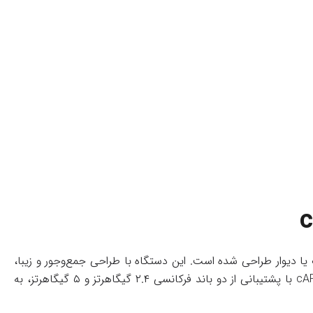
ا دیوار طراحی شده است. این دستگاه با طراحی جمع‌وجور و زیبا،
قابل نصب در محیط‌های اداری، تجاری، و مسکونی است و در عین حال قدرت و کارایی بالایی در پوشش‌دهی وای‌فای ارائه می‌دهد. cAP ac با پشتیبانی از دو باند فرکانسی ۲.۴ گیگاهرتز و ۵ گیگاهرتز، به