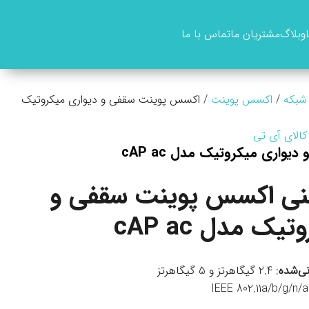
وبلاگ
مشتریان ما
تماس با ما
 شبکه
/
اکسس پوینت
/ اکسس پوینت سقفی و دیواری میکروتیک
کالای آی تی
واری میکروتیک مدل cAP ac
ی اکسس پوینت سقفی و
ک مدل cAP ac
نی‌شده
: 2.4 گیگاهرتز و 5 گیگاهرتز