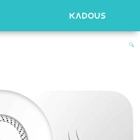
رش
ه
حتوا
🔍