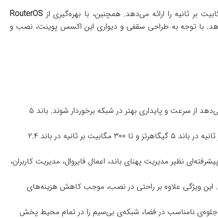
RouterOS
می‌دهد. با توجه به طراحی سقفی و دیواری این اکسس پوینت، نصب و
: این مدل از دو باند ۲.۴ گیگاهرتز و ۵ گیگاهرتز پشتیبانی می‌کند که به کاربران اجازه می‌دهد از سرعت و پایداری بهتر در شبکه برخوردار شوند. باند ۵
: با پشتیبانی از استاندارد ۸۰۲.11ac، اکسس پوینت cAP ac سرعت انتقال داده تا ۸۶۶ مگابیت بر ثانیه در باند ۵ گیگاهرتز و تا ۳۰۰ مگابیت بر ثانیه در باند ۲.۴
ت که امکانات مدیریتی پیشرفته‌ای نظیر مدیریت پهنای باند، اعمال فایروال، مدیریت کاربران،
ه تأمین می‌کند. این ویژگی علاوه بر راحتی در نصب، موجب کاهش هزینه‌های
 جلوه‌ی نامناسب در فضا، شبکه‌ی بی‌سیم را در تمام محیط پخش