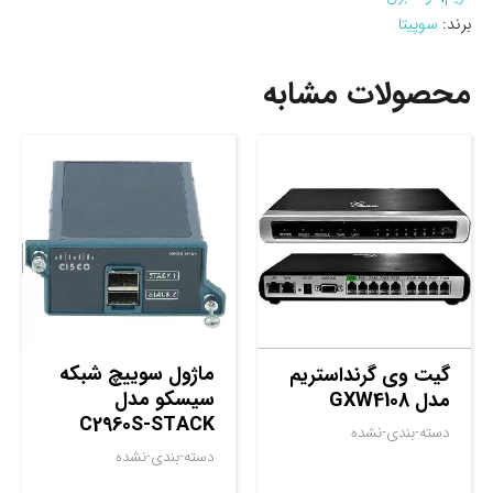
برند:
سوپیتا
محصولات مشابه
ماژول سوييچ شبکه
گیت وی گرنداستریم
سيسکو مدل
مدل GXW4108
C2960S-STACK
دسته-بندی-نشده
دسته-بندی-نشده