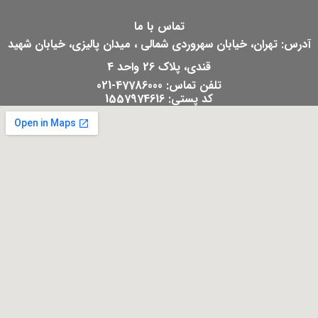
تماس با ما
آدرس: تهران، خیابان سهروردی شمالی ، میدان پالیزی، خیابان شهید
قندی، پلاک 26 واحد 4
تلفن تماس: 47786000-021
کد پستی: 1557974616