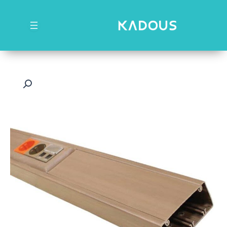
رش
ه
حتوا