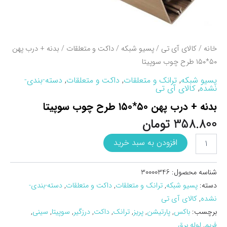
خانه
/
کالای آی تی
/
پسیو شبکه
/
داکت و متعلقات
/ بدنه + درب پهن
۵۰*۱۵۰ طرح چوب سوپيتا
پسیو شبکه
,
ترانک و متعلقات
,
داکت و متعلقات
,
دسته-بندی-
نشده
,
کالای آی تی
بدنه + درب پهن ۵۰*۱۵۰ طرح چوب سوپيتا
358.800
تومان
بدنه
افزودن به سبد خرید
+
درب
پهن
شناسه محصول:
30000346
50*150
دسته:
پسیو شبکه
,
ترانک و متعلقات
,
داکت و متعلقات
,
دسته-بندی-
طرح
نشده
,
کالای آی تی
چوب
سوپيتا
برچسب:
باکس
,
پارتیشن
,
پریز
,
ترانک
,
داکت
,
درزگیر
,
سوپیتا
,
سینی
,
عدد
فریم
,
لوله برق