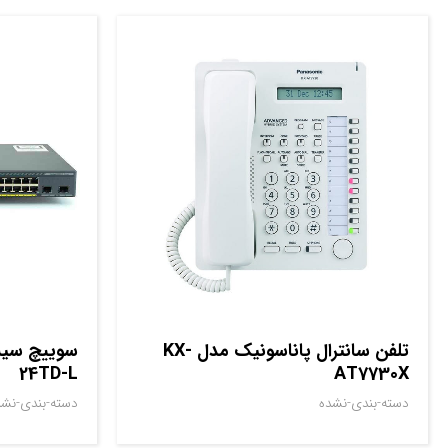
تلفن سانترال پاناسونیک مدل KX-
24TD-L
AT7730X
دسته-بندی-نشده
دسته-بندی-نشد