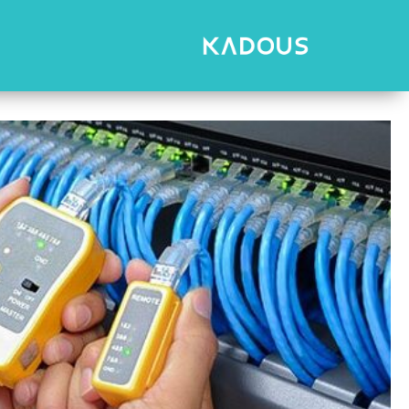
رش
ه
حتوا