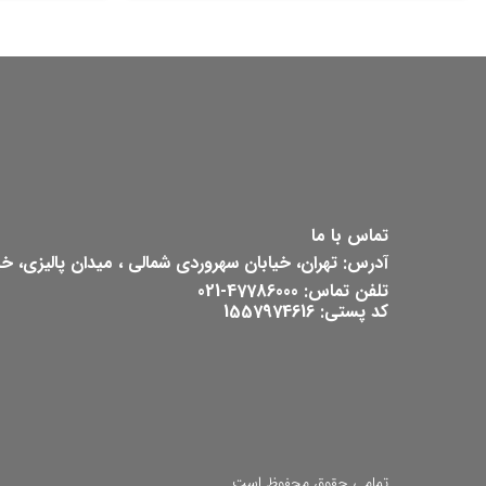
تماس با ما
آدرس: تهران، خیابان سهروردی شمالی ، میدان پالیزی، خیابان ش
تلفن تماس: 47786000-021
کد پستی: 1557974616
تمامی حقوق محفوظ است