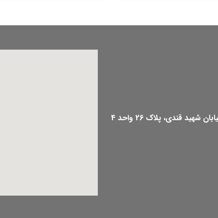
هید قندی، پلاک 26 واحد 4