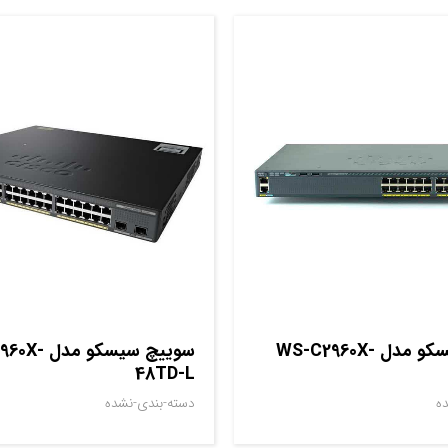
سوييچ سيسکو مدل WS-C2960X-
سوييچ سيسکو 
48TD-L
ه
دسته-بندی-نشده