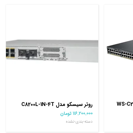
مدل WS-C2960X-
روتر سيسکو مدل C8200L-1N-4T
116.200.000
تومان
دسته-بندی-نشده