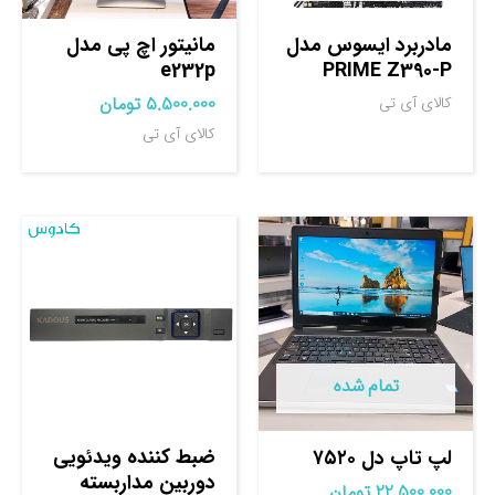
مادربرد ایسوس مدل
مانیتور اچ پی مدل
e232p
PRIME Z390-P
5.500.000
تومان
کالای آی تی
کالای آی تی
تمام شده
ضبط کننده ویدئویی
لپ تاپ دل ۷۵۲۰
دوربین مداربسته
22.500.000
تومان