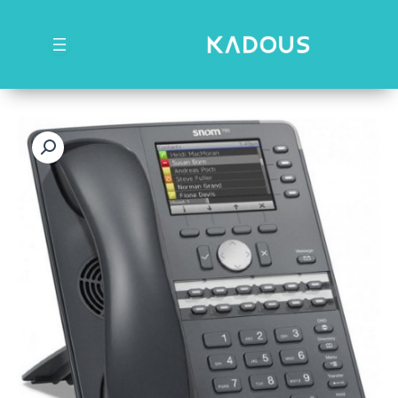
رش
ه
حتوا