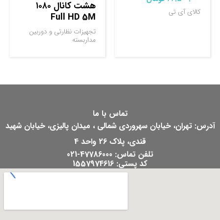
هشت کانال ۱۰۸۰
کالای آی تی
Full HD 5M
تجهیزات نظارتی و دوربین
مداربسته
تماس با ما
آدرس: تهران، خیابان سهروردی شمالی ، میدان پالیزی، خیابان شهید
قندی، پلاک 26 واحد 4
تلفن تماس: 47786000-021
کد پستی: 1557974616