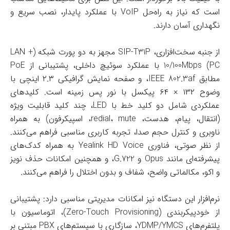
است که نیاز به راه‌حل VoIP با عملکرد پایدار، نصب سریع و
نگهداری آسان دارند.
از جنبه سخت‌افزاری، SIP-T31P مجهز به دو پورت شبکه (LAN +
PC) 10/100Mbps با عملکرد سوئیچ داخلی، پشتیبانی از PoE
مطابق IEEE 802.3af، و صفحه نمایش گرافیکی ۲.۳ اینچی با
وضوح ۱۳۲ × ۶۴ پیکسل با نور پس زمینه است. کلیدهای
عملکردی شامل دو کلید خط با LED، چند کلید قابلیت ویژه
(انتقال، پیام، هدست، redial، mute، اسپیکرفون) به همراه
ناوبری و کنترل حجم صدا، تجربه کاربری مناسبی فراهم می‌کنند.
از نظر صوتی، فناوری Yealink HD Voice به همراه کدک‌های
پیشرفته‌ای مانند Opus و G.722، و همچنین امکانات حذف نویز
و اکو، مکالماتی واضح، شفاف و بدون اختلال را فراهم می‌کنند.
نرم‌افزار این دستگاه نیز امکانات مدیریتی مناسبی دارد: پشتیبانی
از خودپیکربندی (Zero-Touch Provisioning)، اتوماسیون با
پلتفرم‌های YDMP/YMCS، سازگاری با سیستم‌های PBX مبتنی بر