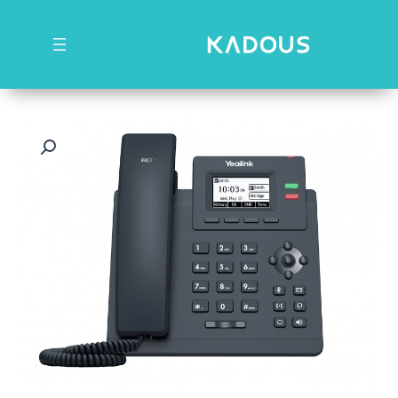
رش
ه
حتوا