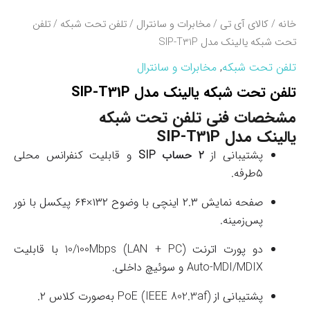
خانه
/
کالای آی تی
/
مخابرات و سانترال
/
تلفن تحت شبکه
/ تلفن
تحت شبکه یالینک مدل SIP-T31P
تلفن تحت شبکه
,
مخابرات و سانترال
تلفن تحت شبکه یالینک مدل SIP-T31P
مشخصات فنی تلفن تحت شبکه
یالینک مدل SIP-T31P
پشتیبانی از
۲ حساب SIP
و قابلیت کنفرانس محلی
۵طرفه.
صفحه نمایش ۲.۳ اینچی با وضوح ۱۳۲×۶۴ پیکسل با نور
پس‌زمینه.
دو پورت اترنت 10/100Mbps (LAN + PC) با قابلیت
Auto-MDI/MDIX و سوئیچ داخلی.
پشتیبانی از PoE (IEEE 802.3af) به‌صورت کلاس ۲.