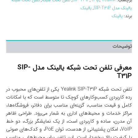
برچسب:
Yealink
,
t31p
,
SIP-T31P
,
تلفن تحت شبکه
,
تلفن تحت شبکه
یالینک مدل SIP-T31P
,
یالینک
برند:
یالینک
توضیحات
معرفی تلفن تحت شبکه یالینک مدل SIP-
T31P
تلفن تحت شبکه Yealink SIP-T31P یکی از تلفن‌های محبوب در
رده کاربردی کسب‌وکارهای کوچک تا متوسط است که با امکانات
کامل و قیمت مناسب، گزینه‌ای مناسب برای دفاتر، فروشگاه‌ها،
مراکز خدمات و محیط‌های اداری به شمار می‌رود. طراحی ظاهر
آن مدرن، ساده و کاربردی است، از یک نمایشگر بزرگ، دو خط
VoIP، امکان پشتیبانی از هدست، توان PoE، و کدک‌های صوتی
با کیفیت بالا برخوردار است. این تلفن برای محیط‌هایی مناسب