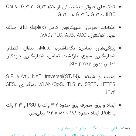
کدک‌های صوتی؛ پشتیبانی از Opus، G.722، G.711μ/a،
G.723.1، G.729، G.726، iLBC.
امکانات صوتی: اسپیکرفون کامل (full-duplex)، حذف
نویز، اکوکنترل، VAD، PLC، AJB، AGC.
ویژگی‌های تماس: نگه‌داشتن، Mute، انتقال، انتظار،
شماره‌گیری سریع، بازگشت تماس، شماره‌گیری خودکار،
تماس بدون SIP proxy.
امنیت و شبکه: SIP v1/v2، NAT traversal(STUN)،
VLAN/QoS، TLS1.3، SRTP، HTTPS، رمزگذاری AES،
IPv6.
ابعاد و برق: مصرف برق حدود 2-3 وات با PSU و 3-4 وات
با PoE. ابعاد حدود 188 × 189 × 162 میلی‌متر.
دسته:
تلفن تحت شبکه
,
مخابرات و سانترال