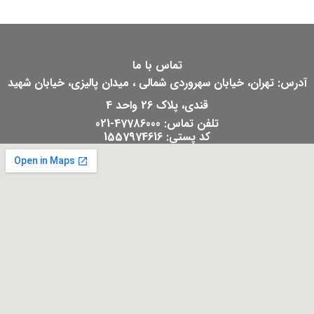
تماس با ما
آدرس: تهران، خیابان سهروردی شمالی ، میدان پالیزی، خیابان شهید
قندی، پلاک 26 واحد 4
تلفن تماس: 47786000-021
کد پستی: 1557974616