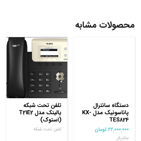
محصولات مشابه
دستگاه سانترال
تلفن تحت شبکه
پاناسونیک مدل KX-
یالینک مدل T21E2
TES824
(استوک)
22.000.000
تومان
تلفن تحت شبکه
سانترال