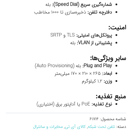
شماره‌گیری سریع (Speed Dial):
بله
دفترچه تلفن:
ذخیره‌سازی تا 1000 مخاطب
امنیت:
پروتکل‌های امنیتی:
TLS و SRTP
پشتیبانی از VLAN:
بله
سایر ویژگی‌ها:
Plug and Play:
بله (Auto Provisioning)
ابعاد:
265 × 210 × 170 میلی‌متر
وزن:
1.2 کیلوگرم
منبع تغذیه:
نوع تغذیه:
PoE یا آداپتور برق (اختیاری)
شناسه محصول:
61714
دسته:
تلفن تحت شبکه
,
کالای آی تی
,
مخابرات و سانترال