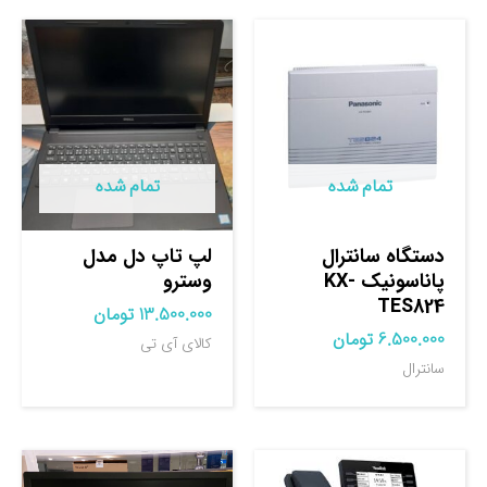
تمام شده
تمام شده
دستگاه سانترال
لپ تاپ دل مدل
پاناسونیک KX-
وسترو
TES824
13.500.000
تومان
6.500.000
تومان
کالای آی تی
سانترال