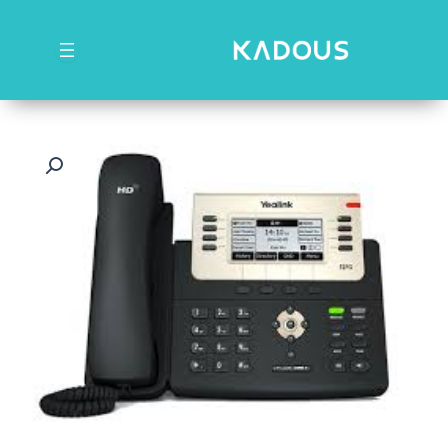
رش
ه
حتوا