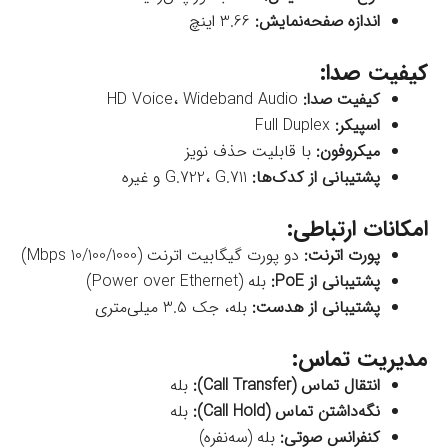
اندازه صفحه‌نمایش:
3.66 اینچ
کیفیت صدا:
کیفیت صدا:
HD Voice، Wideband Audio
اسپیکر:
Full Duplex
میکروفون:
با قابلیت حذف نویز
پشتیبانی از کدک‌ها:
G.722، G.711 و غیره
امکانات ارتباطی:
پورت اترنت:
دو پورت گیگابیت اترنت (10/100/1000 Mbps)
پشتیبانی از PoE:
بله (Power over Ethernet)
پشتیبانی از هدست:
بله، جک 3.5 میلی‌متری
مدیریت تماس:
انتقال تماس (Call Transfer):
بله
نگه‌داشتن تماس (Call Hold):
بله
کنفرانس صوتی:
بله (سه‌نفره)