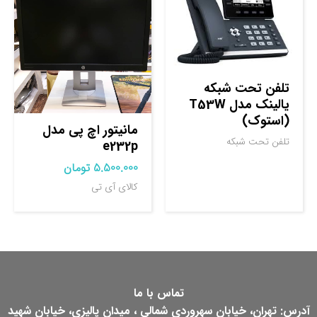
تلفن تحت شبکه
یالینک مدل T53W
(استوک)
مانیتور اچ پی مدل
تلفن تحت شبکه
e232p
5.500.000
تومان
کالای آی تی
تماس با ما
آدرس: تهران، خیابان سهروردی شمالی ، میدان پالیزی، خیابان شهید