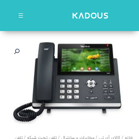
رش
ه
حتوا
خانه
/
کالای آی تی
/
مخابرات و سانترال
/
تلفن تحت شبکه
/ تلفن