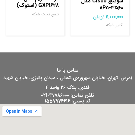
سوئیچ Cisco مدل
GXP1628 (استوک)
۳۵۶۰-8Pc
تلفن تحت شبکه
11.000.000
تومان
اکتیو شبکه
تماس با ما
آدرس: تهران، خیابان سهروردی شمالی ، میدان پالیزی، خیابان شهید
قندی، پلاک 26 واحد 4
تلفن تماس: 47786000-021
کد پستی: 1557974616