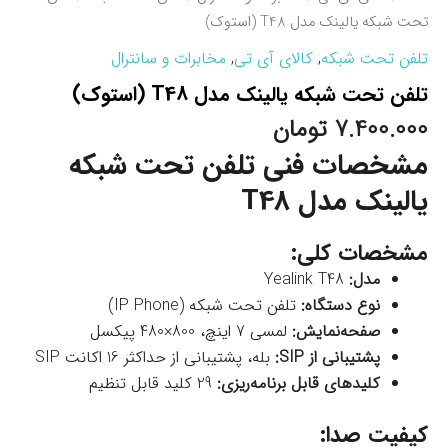
تحت شبکه یالینک مدل T48 (استوک)
تلفن تحت شبکه
,
کالای آی تی
,
مخابرات و سانترال
تلفن تحت شبکه یالینک مدل T48 (استوک)
7.400.000
تومان
مشخصات فنی تلفن تحت شبکه
یالینک مدل T48
مشخصات کلی:
مدل:
Yealink T48
نوع دستگاه:
تلفن تحت شبکه (IP Phone)
صفحه‌نمایش:
لمسی 7 اینچ، 800×480 پیکسل
پشتیبانی از SIP:
بله، پشتیبانی از حداکثر 16 اکانت SIP
کلیدهای قابل برنامه‌ریزی:
29 کلید قابل تنظیم
کیفیت صدا: