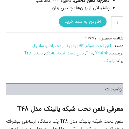
دفترچه تلفن داخلی:
ذخیره 1000 مخاطب
پشتیبانی از زبان‌ها:
چندین زبان
تلفن
افزودن به سبد خرید
تحت
شبکه
یالینک
شناسه محصول:
47677
مدل
دسته:
تلفن تحت شبکه
,
کالای آی تی
,
مخابرات و سانترال
T48
برچسب:
Yealink
,
T48
,
تلفن تحت شبکه
,
یالینک
,
یالینک T48
(استوک)
عدد
برند:
یالینک
توضیحات
معرفی تلفن تحت شبکه یالینک مدل T48
تلفن تحت شبکه یالینک مدل
T48
یک دستگاه ارتباطی پیشرفته
و قدرتمند است که برای کسب‌وکارهای حرفه‌ای و سازمان‌های