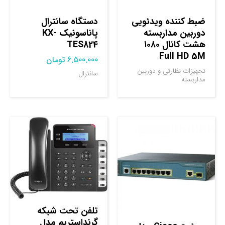
ضبط کننده ویدئویی
دستگاه سانترال
دوربین مداربسته
پاناسونیک KX-
هشت کانال ۱۰۸۰
TES824
Full HD 5M
6.500.000
تومان
تجهیزات نظارتی و دوربین
سانترال
مداربسته
تلفن تحت شبکه
گرنداستریم مدل