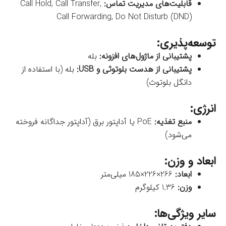
قابلیت‌های مدیریت تماس:
Call Hold, Call Transfer,
Call Forwarding, Do Not Disturb (DND)
توسعه‌پذیری:
پشتیبانی از ماژول‌های افزونه:
بله
پشتیبانی از هدست بلوتوثی و USB:
بله (با استفاده از
دانگل بلوتوث)
انرژی:
منبع تغذیه:
PoE یا آداپتور برق (آداپتور جداگانه فروخته
می‌شود)
ابعاد و وزن:
ابعاد:
266×226×185 میلی‌متر
وزن:
1.36 کیلوگرم
سایر ویژگی‌ها: