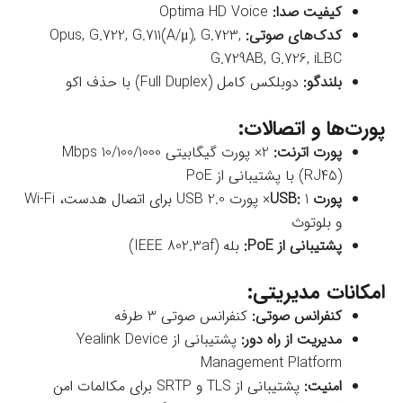
کیفیت صدا:
Optima HD Voice
کدک‌های صوتی:
Opus, G.722, G.711(A/μ), G.723,
G.729AB, G.726, iLBC
بلندگو:
دوبلکس کامل (Full Duplex) با حذف اکو
پورت‌ها و اتصالات:
پورت اترنت:
2× پورت گیگابیتی 10/100/1000 Mbps
(RJ45) با پشتیبانی از PoE
پورت USB:
1× پورت USB 2.0 برای اتصال هدست، Wi-Fi
و بلوتوث
پشتیبانی از PoE:
بله (IEEE 802.3af)
امکانات مدیریتی:
کنفرانس صوتی:
کنفرانس صوتی 3 طرفه
مدیریت از راه دور:
پشتیبانی از Yealink Device
Management Platform
امنیت:
پشتیبانی از TLS و SRTP برای مکالمات امن