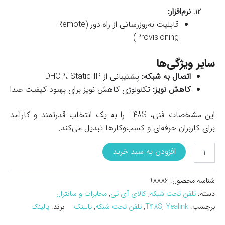
نرم‌افزار:
قابلیت به‌روزرسانی از راه دور (Remote
Provisioning)
سایر ویژگی‌ها
اتصال به شبکه:
پشتیبانی از DHCP، Static IP
کاهش نویز:
تکنولوژی کاهش نویز برای بهبود کیفیت صدا
این مشخصات فنی، T48S را به یک انتخاب قدرتمند و کارآمد
برای کاربران حرفه‌ای و کسب‌وکارها تبدیل می‌کند.
تلفن
افزودن به سبد خرید
تحت
شبکه
یالینک
شناسه محصول:
98886
مدل
دسته:
تلفن تحت شبکه
,
کالای آی تی
,
مخابرات و سانترال
T48S
برچسب:
Yealink
,
T48S
,
تلفن تحت شبکه
,
یالینک
برند:
یالینک
(استوک)
عدد