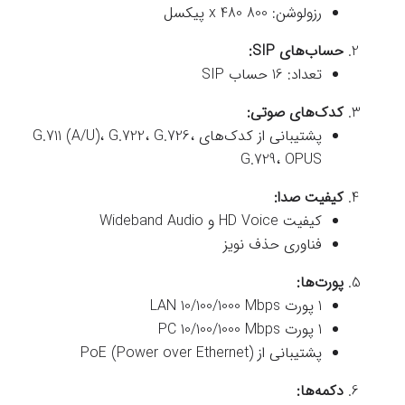
رزولوشن: 800 x 480 پیکسل
حساب‌های SIP:
تعداد: 16 حساب SIP
کدک‌های صوتی:
پشتیبانی از کدک‌های G.711 (A/U)، G.722، G.726،
G.729، OPUS
کیفیت صدا:
کیفیت HD Voice و Wideband Audio
فناوری حذف نویز
پورت‌ها:
1 پورت LAN 10/100/1000 Mbps
1 پورت PC 10/100/1000 Mbps
پشتیبانی از PoE (Power over Ethernet)
دکمه‌ها: