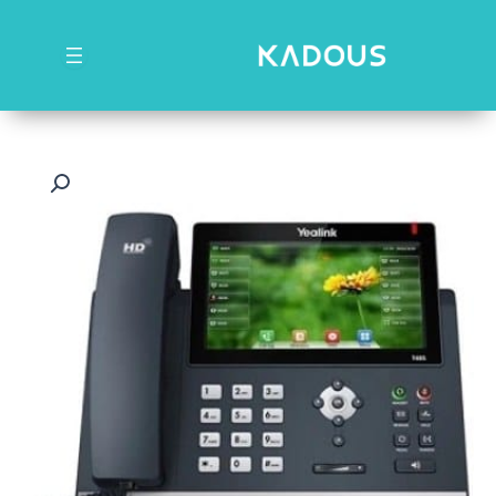
رش
ه
حتوا