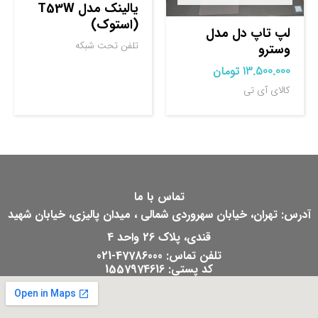
یالینک مدل T53W
(استوک)
لپ تاپ دل مدل
تلفن تحت شبکه
وسترو
13.500.000
تومان
کالای آی تی
تماس با ما
آدرس: تهران، خیابان سهروردی شمالی ، میدان پالیزی، خیابان شهید
قندی، پلاک 26 واحد 4
تلفن تماس: 47786000-021
کد پستی: 1557974616