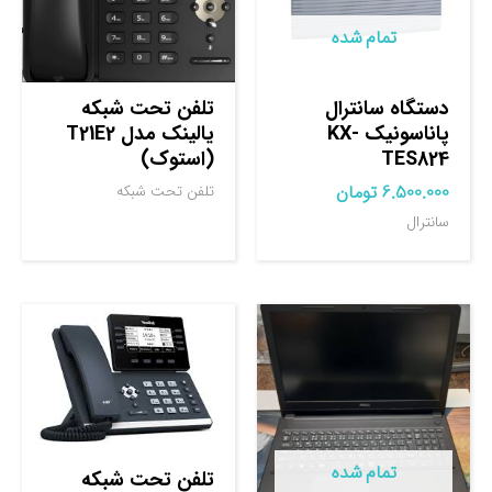
تمام شده
دستگاه سانترال
تلفن تحت شبکه
پاناسونیک KX-
یالینک مدل T21E2
TES824
(استوک)
6.500.000
تومان
تلفن تحت شبکه
سانترال
تمام شده
تلفن تحت شبکه