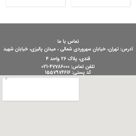
تماس با ما
آدرس: تهران، خیابان سهروردی شمالی ، میدان پالیزی، خیابان شهید
قندی، پلاک 26 واحد 4
تلفن تماس: 47786000-021
کد پستی: 1557974616