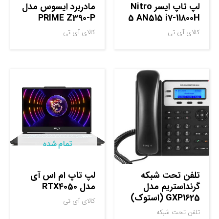
لپ تاپ ایسر Nitro
مادربرد ایسوس مدل
PRIME Z390-P
5 AN515 i7-11800H
کالای آی تی
کالای آی تی
تمام شده
تلفن تحت شبکه
لپ تاپ ام اس آی
گرنداستریم مدل
مدل RTX4050
GXP1625 (استوک)
کالای آی تی
تلفن تحت شبکه