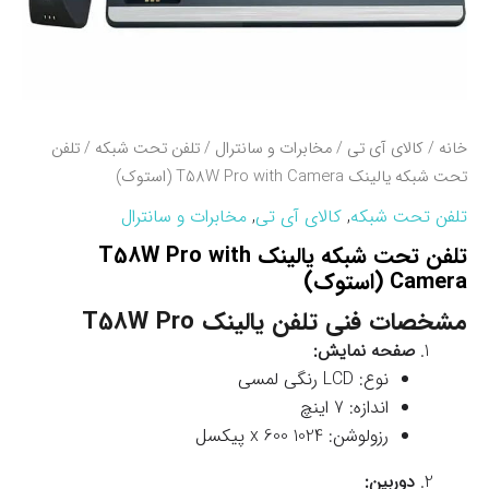
خانه
/
کالای آی تی
/
مخابرات و سانترال
/
تلفن تحت شبکه
/ تلفن
تحت شبکه یالینک T58W Pro with Camera (استوک)
تلفن تحت شبکه
,
کالای آی تی
,
مخابرات و سانترال
تلفن تحت شبکه یالینک T58W Pro with
Camera (استوک)
مشخصات فنی تلفن یالینک T58W Pro
صفحه نمایش:
نوع: LCD رنگی لمسی
اندازه: 7 اینچ
رزولوشن: 1024 x 600 پیکسل
دوربین: