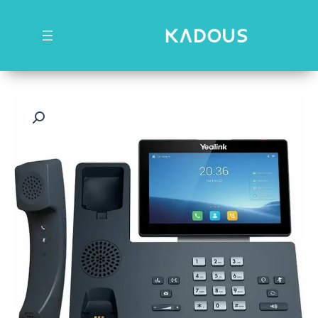
رش
ه
حتوا