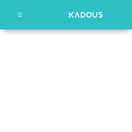
رش
ه
حتوا