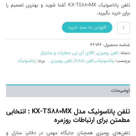
تلفن پاناسونیک KX-TS880MX آشنا شوید و بهترین تصمیم را
برای خرید بگیرید.
تلفن
افزودن به سبد خرید
پاناسونیک
مدل
KX-
شناسه محصول:
44766
TS880MX
دسته:
تلفن رومیزی
,
کالای آی تی
,
مخابرات و سانترال
عدد
برچسب:
پاناسونیک
,
تلفن ts880
,
تلفن رومیزی
برند:
پاناسونیک
توضیحات
تلفن پاناسونیک مدل KX-TS880MX : انتخابی
مطمئن برای ارتباطات روزمره
تلفن‌های رومیزی همچنان جایگاه مهمی در دفاتر، منازل و