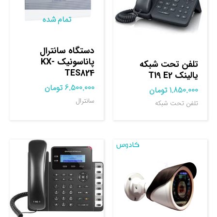
تمام شده
دستگاه سانترال
پاناسونیک KX-
تلفن تحت شبکه
TES824
یالینک T19 E2
6.500.000
تومان
1.850.000
تومان
سانترال
تلفن تحت شبکه