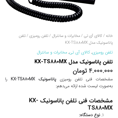
خانه
/
کالای آی تی
/
مخابرات و سانترال
/
تلفن رومیزی
/ تلفن
پاناسونیک مدل KX-TS880MX
تلفن رومیزی
,
کالای آی تی
,
مخابرات و سانترال
تلفن پاناسونیک مدل KX-TS880MX
4.000.000
تومان
مشخصات فنی تلفن رومیزی
پاناسونیک KX-TS880MX
را
به‌صورت لیست شده ارائه می‌دهم:
مشخصات فنی تلفن پاناسونیک KX-
TS880MX
نوع دستگاه: