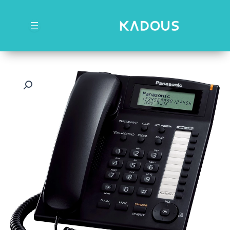
رش
ه
حتوا