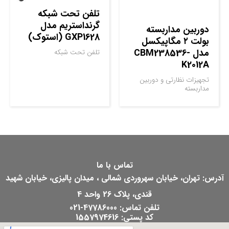
تلفن تحت شبکه
گرنداستریم مدل
دوربین مداربسته
GXP1628 (استوک)
بولت ۲ مگاپیکسل
مدل CBM238536-
تلفن تحت شبکه
K2012A
تجهیزات نظارتی و دوربین
مداربسته
تماس با ما
آدرس: تهران، خیابان سهروردی شمالی ، میدان پالیزی، خیابان شهید
قندی، پلاک 26 واحد 4
تلفن تماس: 47786000-021
کد پستی: 1557974616