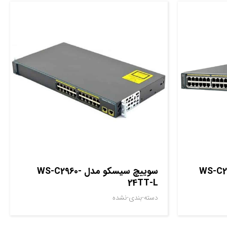
مدل WS-C2960S-
سوييچ سيسکو مدل WS-C2960-
24TT-L
دسته-بندی-نشده