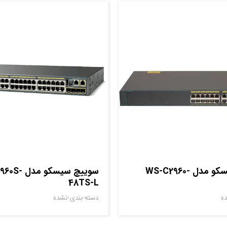
سوييچ سيسکو مدل WS-C2960-
سوييچ سيسکو 
48TS-L
ه
دسته-بندی-نشده