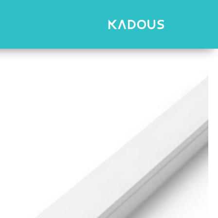
رش
ه
حتوا