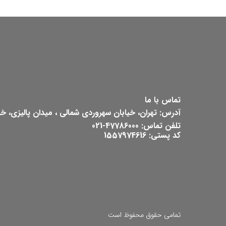
تماس با ما
آدرس: تهران، خیابان سهروردی شمالی ، میدان پالیزی، خیابان ش
تلفن تماس: 47786000-021
کد پستی: 1557974616
تمامی حقوق محفوظ است