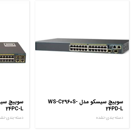
سوييچ سيسکو مدل WS-C2960S-
24PC-L
24PD-L
دسته-بندی-نشده
دسته-بندی-نشد