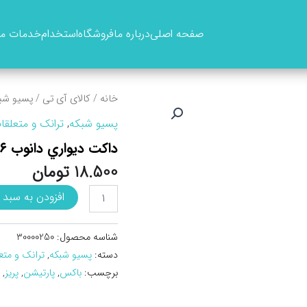
صفحه اصلی
درباره ما
فروشگاه
استخدام
خدمات ما
خانه
/
کالای آی تی
/
پسیو شب
پسیو شبکه
,
ترانک و متعلقا
داکت ديواري دانوب ۱۶*۲۵
18.500
تومان
داکت
افزودن به سبد 
ديواري
دانوب
16*25
شناسه محصول:
30000250
عدد
دسته:
پسیو شبکه
,
ترانک و متع
برچسب:
باکس
,
پارتیشن
,
پریز
,