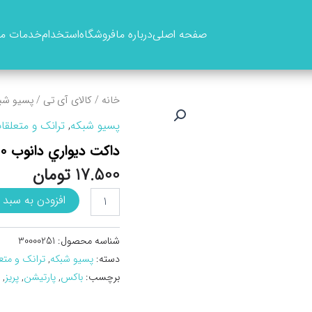
صفحه اصلی
درباره ما
فروشگاه
استخدام
خدمات ما
خانه
/
کالای آی تی
/
پسیو شب
پسیو شبکه
,
ترانک و متعلقا
داکت ديواري دانوب ۲۰*۲۰
17.500
تومان
داکت
افزودن به سبد 
ديواري
دانوب
20*20
شناسه محصول:
30000251
عدد
دسته:
پسیو شبکه
,
ترانک و متع
برچسب:
باکس
,
پارتیشن
,
پریز
,