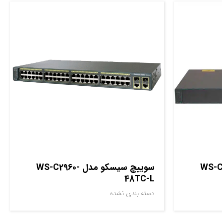
دل WS-C2960-
سوييچ سيسکو مدل WS-C2960-
48TC-L
دسته-بندی-نشده