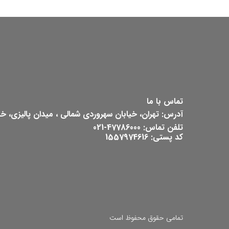
تماس با ما
آدرس: تهران، خیابان سهروردی شمالی ، میدان پالیزی، خیابان ش
تلفن تماس: 47786000-021
کد پستی: 1557974616
تمامی حقوق محفوظ است