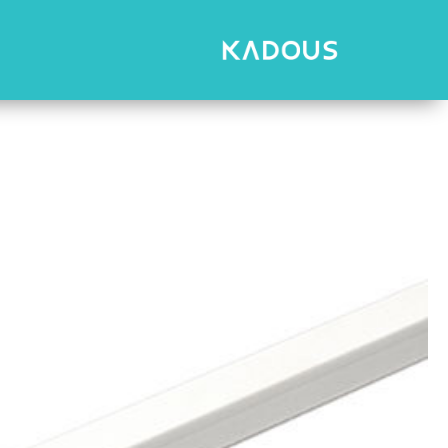
رش
ه
حتوا