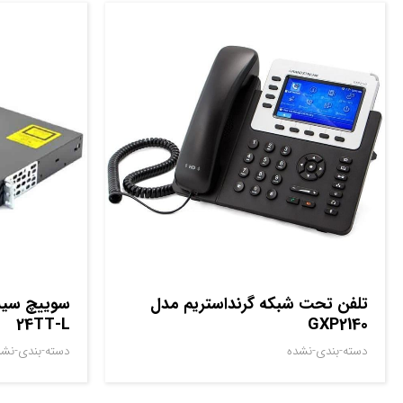
تلفن تحت شبکه گرنداستریم مدل
24TT-L
GXP2140
دسته-بندی-نشده
دسته-بندی-نشد