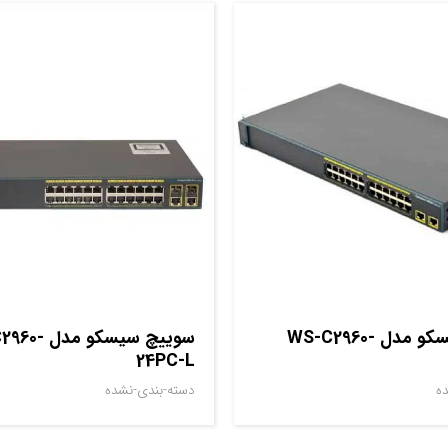
سوييچ سيسکو مدل WS-C2960-
سوييچ سيسکو م
24PC-L
ه
دسته-بندی-نشده