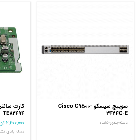
سوييچ سيسکو Cisco C9500-
TE82494
24Y4C-E
2.200.000
تو
دسته-بندی-نشده
دسته-بندی-نشد