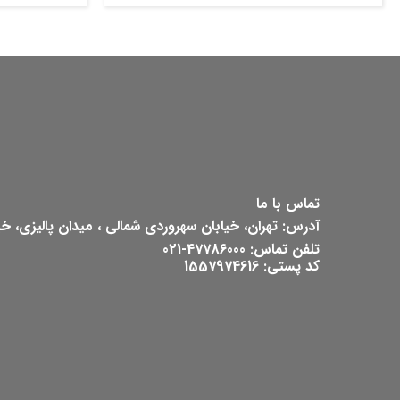
تماس با ما
آدرس: تهران، خیابان سهروردی شمالی ، میدان پالیزی، خیابان ش
تلفن تماس: 47786000-021
کد پستی: 1557974616