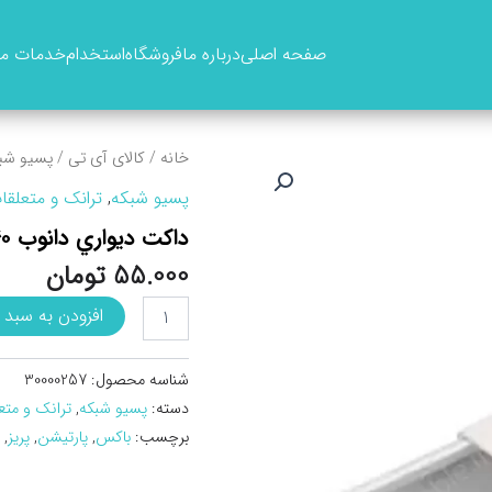
صفحه اصلی
درباره ما
فروشگاه
استخدام
خدمات ما
خانه
/
کالای آی تی
/
پسیو شب
پسیو شبکه
,
ترانک و متعلقا
داکت ديواري دانوب ۴۰*۵۰
55.000
تومان
داکت
افزودن به سبد 
ديواري
دانوب
40*50
شناسه محصول:
30000257
عدد
دسته:
پسیو شبکه
,
ترانک و متع
برچسب:
باکس
,
پارتیشن
,
پریز
,