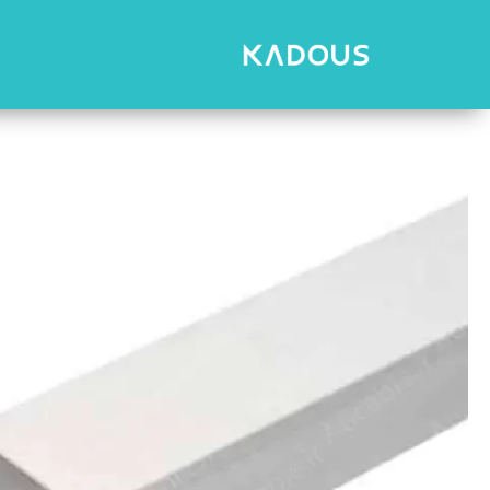
رش
ه
حتوا