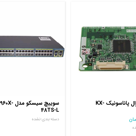
کارت سانترال پاناسونیک KX-
سوييچ سيسکو 
48TS-L
مان
دسته-بندی-نشده
ه