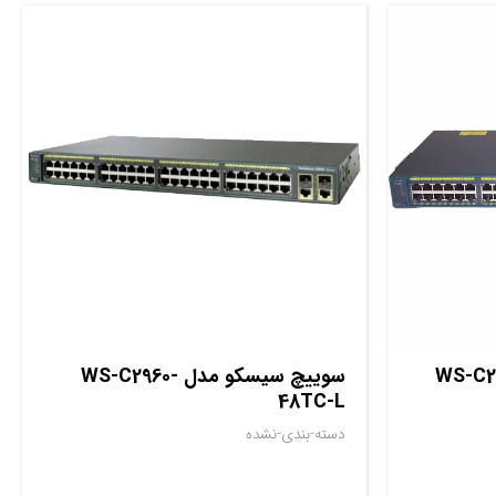
مدل WS-C2960X-
سوييچ سيسکو مدل WS-C2960-
48TC-L
دسته-بندی-نشده