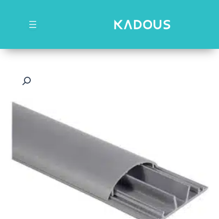
رش
ه
حتوا