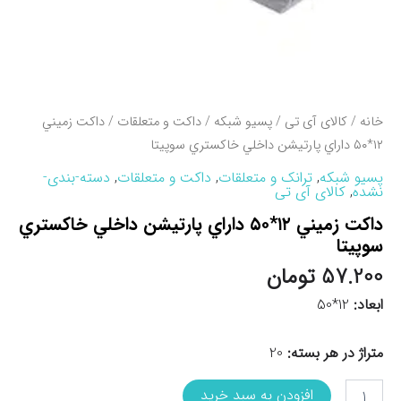
خانه
/
کالای آی تی
/
پسیو شبکه
/
داکت و متعلقات
/ داکت زميني
۱۲*۵۰ داراي پارتيشن داخلي خاکستري سوپيتا
پسیو شبکه
,
ترانک و متعلقات
,
داکت و متعلقات
,
دسته-بندی-
نشده
,
کالای آی تی
داکت زميني ۱۲*۵۰ داراي پارتيشن داخلي خاکستري
سوپيتا
57.200
تومان
ابعاد:
12*50
متراژ در هر بسته:
20
داکت
افزودن به سبد خرید