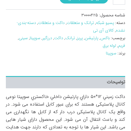
زميني
12*50
داراي
شناسه محصول:
30000425
پارتيشن
دسته:
پسیو شبکه
,
ترانک و متعلقات
,
داکت و متعلقات
,
دسته-بندی-
داخلي
نشده
,
کالای آی تی
خاکستري
سوپيتا
برچسب:
باکس
,
پارتیشن
,
پریز
,
ترانک
,
داکت
,
درزگیر
,
سوپیتا
,
سینی
,
عدد
فریم
,
لوله برق
برند:
سوپیتا
توضیحات
داکت زميني ۱۲*۵۰ داراي پارتيشن داخلي خاکستري سوپيتا نوعی
کانال پلاستیکی هستند که برای عبور کابل استفاده می شود. در
واقع یک کانال پلاستیکی درب دار که از کابل ها نگهداری می
کند و باعث انتقال آن می شود. این محصول دارای شیار هایی
می باشد. این شیار ها با توجه به تعدادی که دارند جهت هدایت