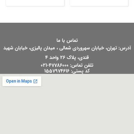
تماس با ما
آدرس: تهران، خیابان سهروردی شمالی ، میدان پالیزی، خیابان شهید
قندی، پلاک 26 واحد 4
تلفن تماس: 47786000-021
کد پستی: 1557974616