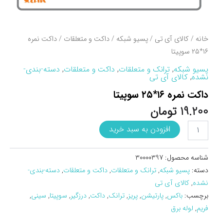
خانه
/
کالای آی تی
/
پسیو شبکه
/
داکت و متعلقات
/ داکت نمره
۱۶*۲۵ سوپيتا
پسیو شبکه
,
ترانک و متعلقات
,
داکت و متعلقات
,
دسته-بندی-
نشده
,
کالای آی تی
داکت نمره ۱۶*۲۵ سوپيتا
19.200
تومان
داکت
افزودن به سبد خرید
نمره
16*25
سوپيتا
شناسه محصول:
30000397
عدد
دسته:
پسیو شبکه
,
ترانک و متعلقات
,
داکت و متعلقات
,
دسته-بندی-
نشده
,
کالای آی تی
برچسب:
باکس
,
پارتیشن
,
پریز
,
ترانک
,
داکت
,
درزگیر
,
سوپیتا
,
سینی
,
فریم
,
لوله برق