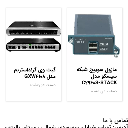
ماژول سوييچ شبکه
گیت وی گرنداستریم
سيسکو مدل
مدل GXW4108
C2960S-STACK
دسته-بندی-نشده
دسته-بندی-نشده
تماس با ما
آدرس: تهران، خیابان سهروردی شمالی ، میدان پالیزی،