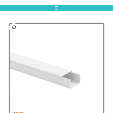
رش
ه
حتوا