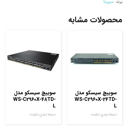
برند:
سوپیتا
محصولات مشابه
سوييچ سيسکو مدل
سوييچ سيسکو مدل
WS-C2960X-48TD-
WS-C2960X-24TD-
L
L
دسته-بندی-نشده
دسته-بندی-نشده