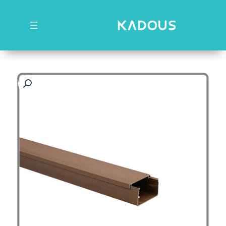
رش
ه
حتوا