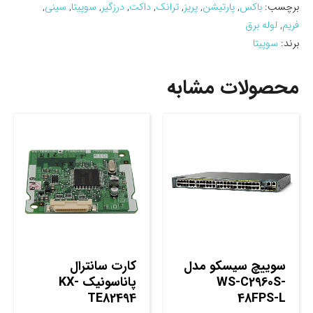
برچسب:
باکس
,
پارتیشن
,
پریز
,
ترانک
,
داکت
,
درزگیر
,
سوپیتا
,
سینی
,
فریم
,
لوله برق
برند:
سوپیتا
محصولات مشابه
سوييچ سيسکو مدل
کارت سانترال
WS-C2960S-
پاناسونیک KX-
TE82494
48FPS-L