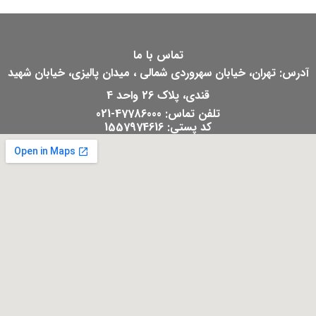
تماس با ما
آدرس: تهران، خیابان سهروردی شمالی ، میدان پالیزی، خیابان شهید
قندی، پلاک 26 واحد 4
تلفن تماس: 47786000-021
کد پستی: 1557974616