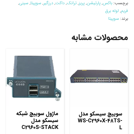
برچسب:
باکس
,
پارتیشن
,
پریز
,
ترانک
,
داکت
,
درزگیر
,
سوپیتا
,
سینی
,
فریم
,
لوله برق
برند:
سوپیتا
محصولات مشابه
ماژول سوييچ شبکه
سوييچ سيسکو مدل
سيسکو مدل
WS-C2960X-48TS-
C2960S-STACK
L