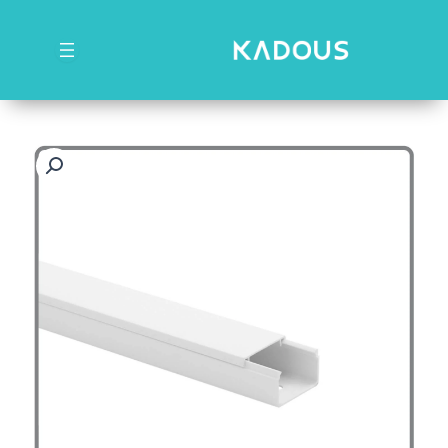
رش
ه
حتوا