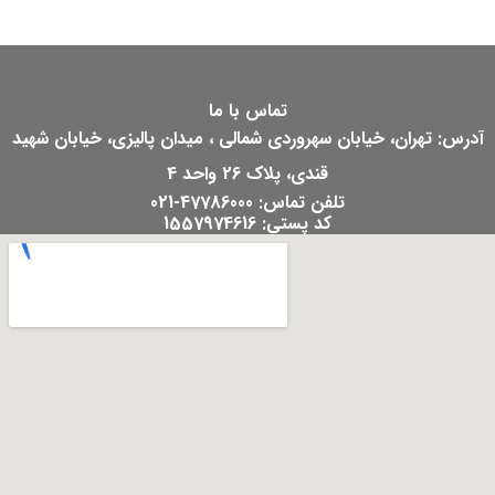
تماس با ما
آدرس: تهران، خیابان سهروردی شمالی ، میدان پالیزی، خیابان شهید
قندی، پلاک 26 واحد 4
تلفن تماس: 47786000-021
کد پستی: 1557974616