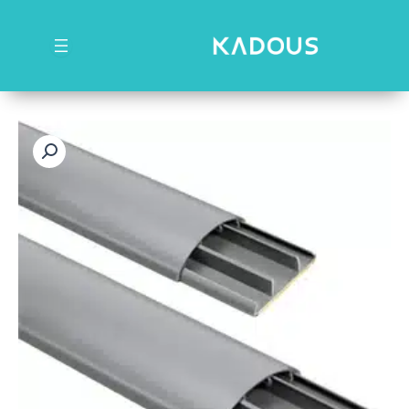
رش
ه
حتوا