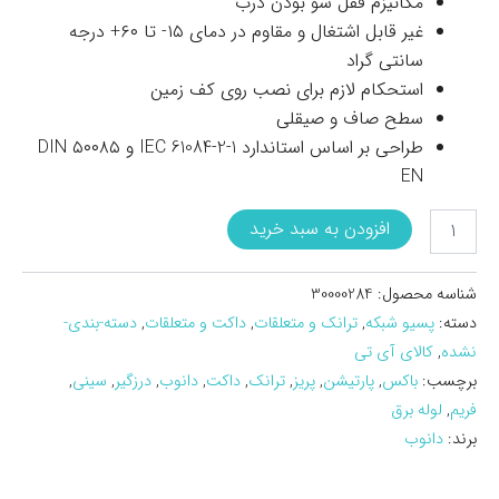
مکانیزم قفل شو بودن درب
غیر قابل اشتغال و مقاوم در دمای ۱۵- تا ۶۰+ درجه
سانتی گراد
استحکام لازم برای نصب روی کف زمین
سطح صاف و صیقلی
طراحی بر اساس استاندارد IEC 61084-2-1 و ۵۰۰۸۵ DIN
EN
داکت
افزودن به سبد خرید
نيم
گرد
زميني
شناسه محصول:
30000284
پشت
دسته:
پسیو شبکه
,
ترانک و متعلقات
,
داکت و متعلقات
,
دسته-بندی-
چسب
نشده
,
کالای آی تی
دار
25*120
برچسب:
باکس
,
پارتیشن
,
پریز
,
ترانک
,
داکت
,
دانوب
,
درزگیر
,
سینی
,
دانوب
فریم
,
لوله برق
عدد
برند:
دانوب