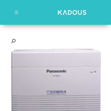
رش
ه
حتوا