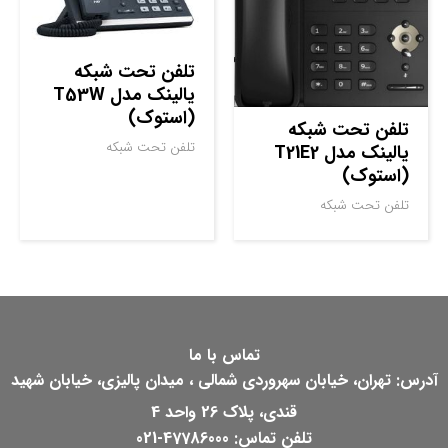
تلفن تحت شبکه
یالینک مدل T53W
(استوک)
تلفن تحت شبکه
تلفن تحت شبکه
یالینک مدل T21E2
(استوک)
تلفن تحت شبکه
تماس با ما
آدرس: تهران، خیابان سهروردی شمالی ، میدان پالیزی، خیابان شهید
قندی، پلاک 26 واحد 4
تلفن تماس: 47786000-021