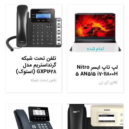
تمام شده
تلفن تحت شبکه
گرنداستریم مدل
لپ تاپ ایسر Nitro
GXP1628 (استوک)
5 AN515 i7-11800H
تلفن تحت شبکه
کالای آی تی