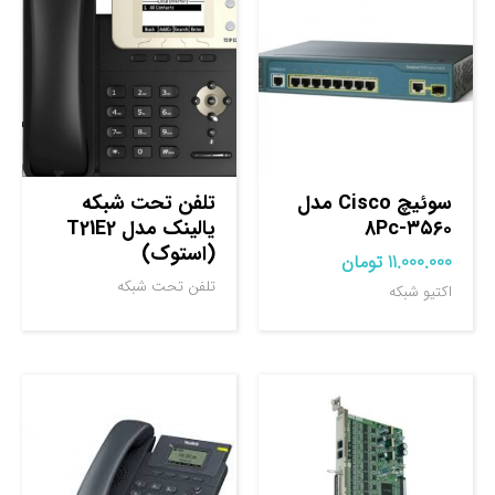
سوئیچ Cisco مدل
تلفن تحت شبکه
۳۵۶۰-8Pc
یالینک مدل T21E2
(استوک)
11.000.000
تومان
تلفن تحت شبکه
اکتیو شبکه