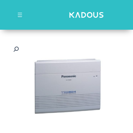
رش
ه
حتوا