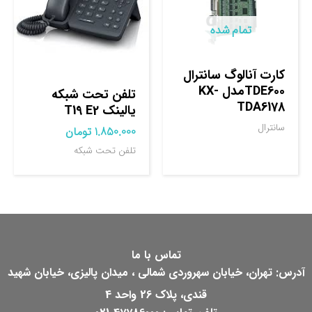
تمام شده
کارت آنالوگ سانترال
TDE600مدل KX-
تلفن تحت شبکه
TDA6178
یالینک T19 E2
سانترال
1.850.000
تومان
تلفن تحت شبکه
تماس با ما
آدرس: تهران، خیابان سهروردی شمالی ، میدان پالیزی، خیابان شهید
قندی، پلاک 26 واحد 4