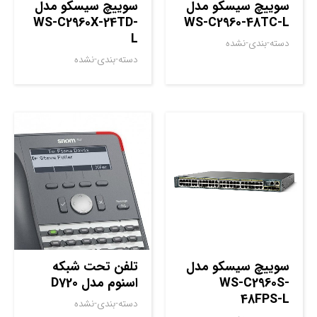
سوييچ سيسکو مدل
سوييچ سيسکو مدل
WS-C2960X-24TD-
WS-C2960-48TC-L
L
دسته-بندی-نشده
دسته-بندی-نشده
سوييچ سيسکو مدل
تلفن تحت شبکه
WS-C2960S-
اسنوم مدل D720
48FPS-L
دسته-بندی-نشده