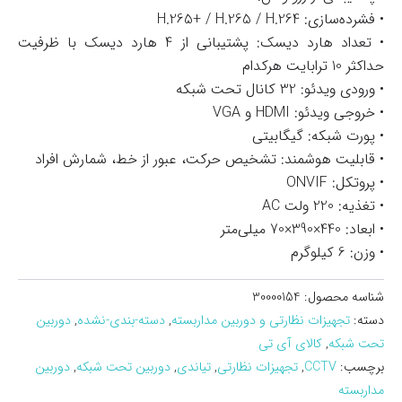
• فشرده‌سازی: H.265+ / H.265 / H.264
• تعداد هارد دیسک: پشتیبانی از 4 هارد دیسک با ظرفیت
حداکثر 10 ترابایت هرکدام
• ورودی ویدئو: 32 کانال تحت شبکه
• خروجی ویدئو: HDMI و VGA
• پورت شبکه: گیگابیتی
• قابلیت هوشمند: تشخیص حرکت، عبور از خط، شمارش افراد
• پروتکل: ONVIF
• تغذیه: 220 ولت AC
• ابعاد: 440×390×70 میلی‌متر
• وزن: 6 کیلوگرم
شناسه محصول:
30000154
دسته:
تجهیزات نظارتی و دوربین مداربسته
,
دسته-بندی-نشده
,
دوربین
تحت شبکه
,
کالای آی تی
برچسب:
CCTV
,
تجهیزات نظارتی
,
تیاندی
,
دوربین تحت شبکه
,
دوربین
مداربسته