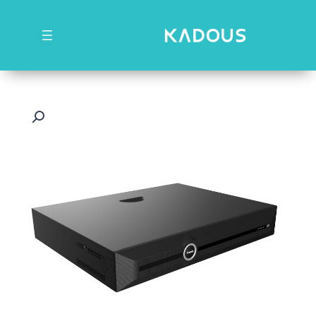
رش
ه
حتوا