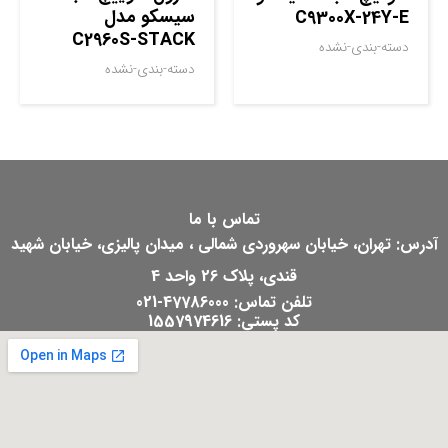
سيسکو مدل
C9300X-24Y-E
C2960S-STACK
دسته-بندی-نشده
دسته-بندی-نشده
تماس با ما
آدرس: تهران، خیابان سهروردی شمالی ، میدان پالیزی، خیابان شهید
قندی، پلاک 26 واحد 4
تلفن تماس: 47786000-021
کد پستی: 1557974616