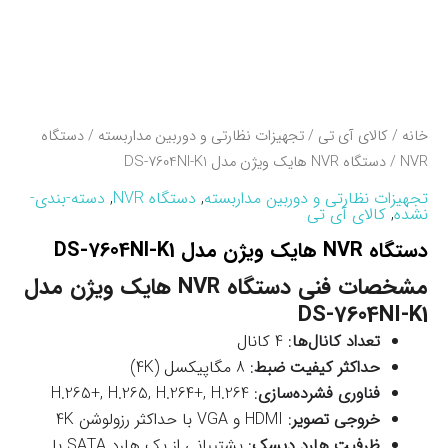
خانه
/
کالای آی تی
/
تجهیزات نظارتی و دوربین مداربسته
/
دستگاه
NVR
/ دستگاه NVR هایک ویژن مدل DS-7604NI-K1
تجهیزات نظارتی و دوربین مداربسته
,
دستگاه NVR
,
دسته-بندی-
نشده
,
کالای آی تی
دستگاه NVR هایک ویژن مدل DS-7604NI-K1
مشخصات فنی دستگاه NVR هایک ویژن مدل
DS-7604NI-K1
تعداد کانال‌ها
: 4 کانال
حداکثر کیفیت ضبط
: 8 مگاپیکسل (4K)
فناوری فشرده‌سازی
: H.265+, H.265, H.264+, H.264
خروجی تصویر
: HDMI و VGA با حداکثر رزولوشن 4K
ظرفیت هارد دیسک
: پشتیبانی از یک هارد SATA با