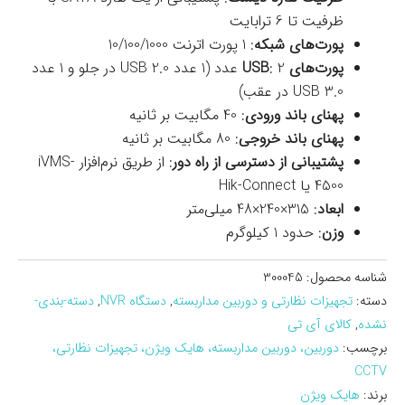
ظرفیت تا 6 ترابایت
پورت‌های شبکه
: 1 پورت اترنت 10/100/1000
پورت‌های USB
: 2 عدد (1 عدد USB 2.0 در جلو و 1 عدد
USB 3.0 در عقب)
پهنای باند ورودی
: 40 مگابیت بر ثانیه
پهنای باند خروجی
: 80 مگابیت بر ثانیه
پشتیبانی از دسترسی از راه دور
: از طریق نرم‌افزار iVMS-
4500 یا Hik-Connect
ابعاد
: 315×240×48 میلی‌متر
وزن
: حدود 1 کیلوگرم
شناسه محصول:
300045
دسته:
تجهیزات نظارتی و دوربین مداربسته
,
دستگاه NVR
,
دسته-بندی-
نشده
,
کالای آی تی
برچسب:
دوربین، دوربین مداربسته، هایک ویژن، تجهیزات نظارتی،
CCTV
برند:
هایک ویژن