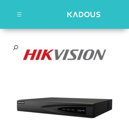
رش
ه
حتوا