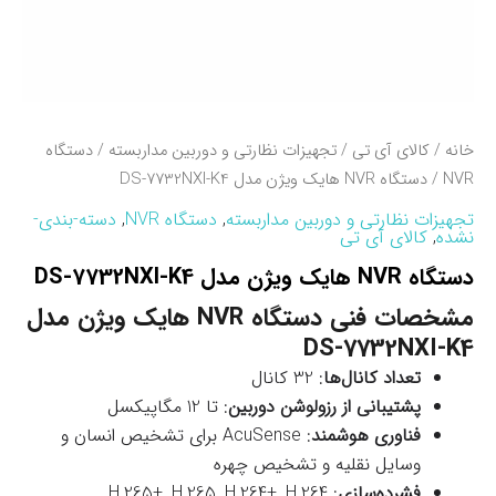
خانه
/
کالای آی تی
/
تجهیزات نظارتی و دوربین مداربسته
/
دستگاه
NVR
/ دستگاه NVR هایک ویژن مدل DS-7732NXI-K4
تجهیزات نظارتی و دوربین مداربسته
,
دستگاه NVR
,
دسته-بندی-
نشده
,
کالای آی تی
دستگاه NVR هایک ویژن مدل DS-7732NXI-K4
مشخصات فنی دستگاه NVR هایک ویژن مدل
DS-7732NXI-K4
تعداد کانال‌ها
: 32 کانال
پشتیبانی از رزولوشن دوربین
: تا 12 مگاپیکسل
فناوری هوشمند
: AcuSense برای تشخیص انسان و
وسایل نقلیه و تشخیص چهره
فشرده‌سازی
: H.265+, H.265, H.264+, H.264