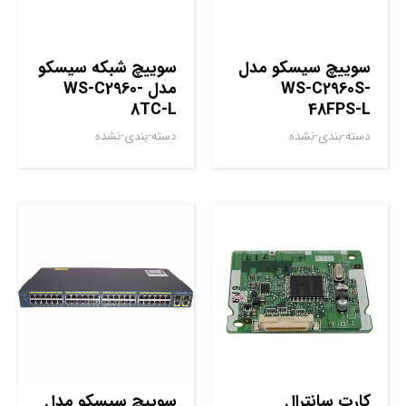
سوييچ سيسکو مدل
سوييچ شبکه سيسکو
WS-C2960S-
مدل WS-C2960-
8TC-L
48FPS-L
دسته-بندی-نشده
دسته-بندی-نشده
کارت سانترال
سوييچ سيسکو مدل