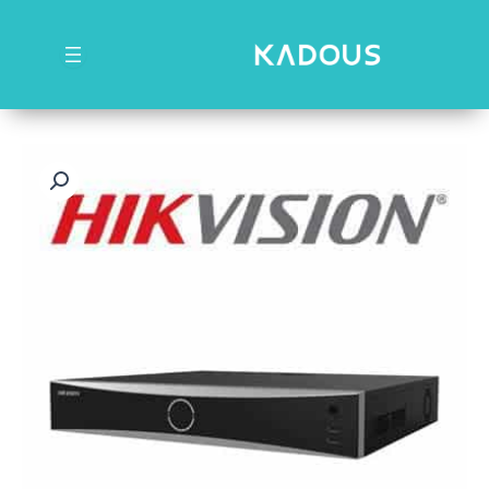
رش
ه
حتوا