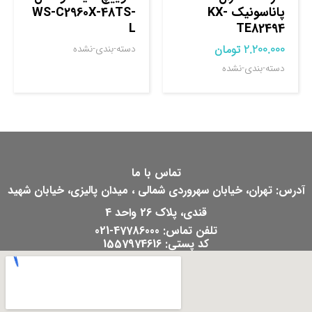
پاناسونیک KX-
WS-C2960X-48TS-
L
TE82494
2.200.000
تومان
دسته-بندی-نشده
دسته-بندی-نشده
تماس با ما
آدرس: تهران، خیابان سهروردی شمالی ، میدان پالیزی، خیابان شهید
قندی، پلاک 26 واحد 4
تلفن تماس: 47786000-021
کد پستی: 1557974616