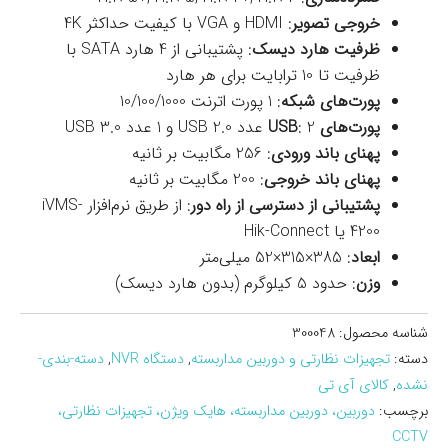
خروجی تصویر
: HDMI و VGA با کیفیت حداکثر 4K
ظرفیت هارد دیسک
: پشتیبانی از 4 هارد SATA با
ظرفیت تا 10 ترابایت برای هر هارد
پورت‌های شبکه
: 1 پورت اترنت 10/100/1000
پورت‌های USB
: 2 عدد USB 2.0 و 1 عدد USB 3.0
پهنای باند ورودی
: 256 مگابیت بر ثانیه
پهنای باند خروجی
: 200 مگابیت بر ثانیه
پشتیبانی از دسترسی از راه دور
: از طریق نرم‌افزار iVMS-
4200 یا Hik-Connect
ابعاد
: 385×315×52 میلی‌متر
وزن
: حدود 5 کیلوگرم (بدون هارد دیسک)
شناسه محصول:
300048
دسته:
تجهیزات نظارتی و دوربین مداربسته
,
دستگاه NVR
,
دسته-بندی-
نشده
,
کالای آی تی
برچسب:
دوربین، دوربین مداربسته، هایک ویژن، تجهیزات نظارتی،
CCTV