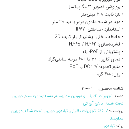
• رزولوشن تصویر: 3 مگاپیکسل
• لنز: ثابت 2.8 میلی‌متر
• دید در شب: مادون قرمز با برد 30 متر
• استاندارد حفاظتی: IP67
• حافظه داخلی: پشتیبانی از کارت SD
• فشرده‌سازی: H.265 / H.264
• پشتیبانی از PoE: بله
• دمای کاری: -30 تا +60 درجه سانتی‌گراد
• منبع تغذیه: DC 12V یا PoE
• وزن: 400 گرم
شناسه محصول:
30000122
دسته:
تجهیزات نظارتی و دوربین مداربسته
,
دسته-بندی-نشده
,
دوربین
تحت شبکه
,
کالای آی تی
برچسب:
CCTV
,
تجهیزات نظارتی
,
تیاندی
,
دوربین تحت شبکه
,
دوربین
مداربسته
برند:
تیاندی