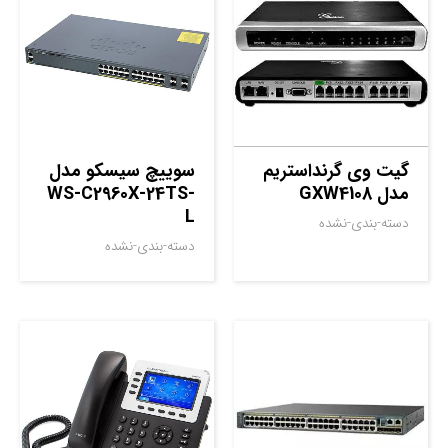
گیت وی گرنداستریم
سوييچ سيسکو مدل
مدل GXW4108
WS-C2960X-24TS-
L
دسته-بندی-نشده
دسته-بندی-نشده