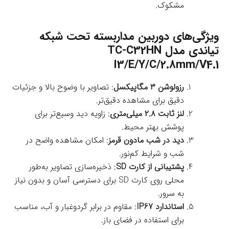
مشکوک.
ویژگی‌های دوربین مداربسته تحت شبکه
تیاندی مدل TC-C32HN
I3/E/Y/C/2.8mm/V4.1
رزولوشن ۳ مگاپیکسل
: تصاویر با وضوح بالا و جزئیات
دقیق برای مشاهده دقیق‌تر.
لنز ثابت ۲.۸ میلی‌متری
: زاویه دید وسیع‌تر برای
پوشش بهتر محیط.
دید در شب مادون قرمز
: امکان مشاهده واضح در
شب و شرایط کم‌نور.
پشتیبانی از کارت SD
: ذخیره‌سازی تصاویر به‌طور
محلی روی کارت SD برای دسترسی آسان و بدون نیاز
به سرور.
استاندارد IP67
: مقاوم در برابر گردوغبار و آب، مناسب
برای استفاده در فضای باز.