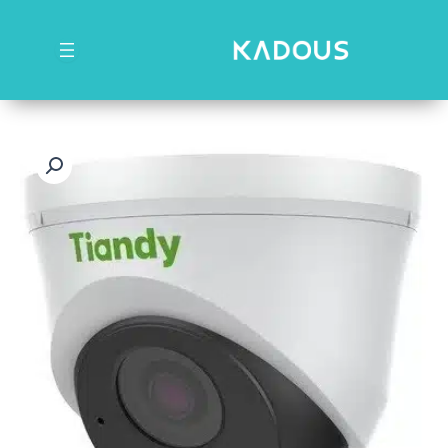
رش
ه
حتوا