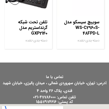
سوييچ سيسکو مدل
تلفن تحت شبکه
WS-C2960S-
گرنداستریم مدل
GXP2140
48FPD-L
دسته-بندی-نشده
دسته-بندی-نشده
تماس با ما
آدرس: تهران، خیابان سهروردی شمالی ، میدان پالیزی، خیابان شهید
قندی، پلاک 26 واحد 4
تلفن تماس: 47786000-021
کد پستی: 1557974616