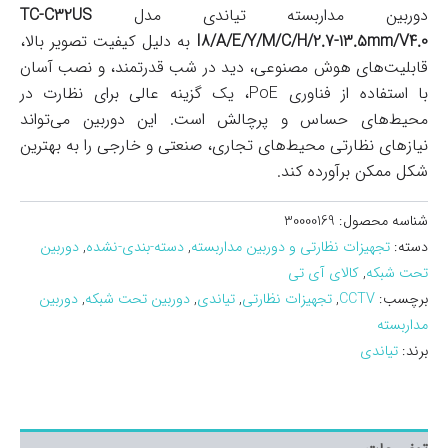
دوربین مداربسته تیاندی مدل
TC-C32US
I8/A/E/Y/M/C/H/2.7-13.5mm/V4.0
به دلیل کیفیت تصویر بالا،
قابلیت‌های هوش مصنوعی، دید در شب قدرتمند، و نصب آسان
با استفاده از فناوری PoE، یک گزینه عالی برای نظارت در
محیط‌های حساس و پرچالش است. این دوربین می‌تواند
نیازهای نظارتی محیط‌های تجاری، صنعتی و خارجی را به بهترین
شکل ممکن برآورده کند.
شناسه محصول:
30000169
دسته:
تجهیزات نظارتی و دوربین مداربسته
,
دسته-بندی-نشده
,
دوربین
تحت شبکه
,
کالای آی تی
برچسب:
CCTV
,
تجهیزات نظارتی
,
تیاندی
,
دوربین تحت شبکه
,
دوربین
مداربسته
برند:
تیاندی