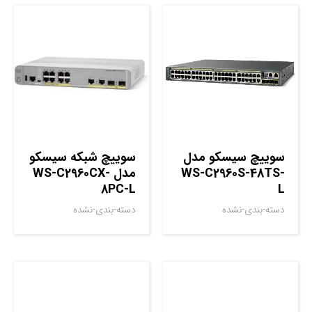
سوييچ سيسکو مدل
سوييچ شبکه سيسکو
WS-C2960S-48TS-
مدل WS-C2960CX-
8PC-L
L
دسته-بندی-نشده
دسته-بندی-نشده