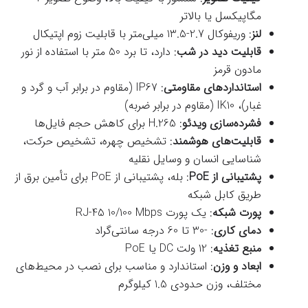
مگاپیکسل یا بالاتر
لنز
: وریفوکال 2.7-13.5 میلی‌متر با قابلیت زوم اپتیکال
قابلیت دید در شب
: دارد، تا برد 50 متر با استفاده از نور
مادون قرمز
استانداردهای مقاومتی
: IP67 (مقاوم در برابر آب و گرد و
غبار)، IK10 (مقاوم در برابر ضربه)
فشرده‌سازی ویدئو
: H.265 برای کاهش حجم فایل‌ها
قابلیت‌های هوشمند
: تشخیص چهره، تشخیص حرکت،
شناسایی انسان و وسایل نقلیه
پشتیبانی از PoE
: بله، پشتیبانی از PoE برای تأمین برق از
طریق کابل شبکه
پورت شبکه
: یک پورت RJ-45 10/100 Mbps
دمای کاری
: -30 تا 60 درجه سانتی‌گراد
منبع تغذیه
: 12 ولت DC یا PoE
ابعاد و وزن
: استاندارد و مناسب برای نصب در محیط‌های
مختلف، وزن حدودی 1.5 کیلوگرم