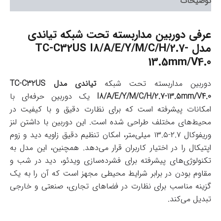
توضیحات
عرفی دوربین مداربسته تحت شبکه تیاندی
مدل TC-C32US I8/A/E/Y/M/C/H/2.7-
13.5mm/V4.0
دوربین مداربسته تحت شبکه
تیاندی مدل TC-C32US
I8/A/E/Y/M/C/H/2.7-13.5mm/V4.0
یک دوربین حرفه‌ای با
امکانات پیشرفته است که برای نظارت دقیق و با کیفیت در
محیط‌های مختلف طراحی شده است. این دوربین با داشتن لنز
وریفوکال ۲.۷-۱۳.۵ میلی‌متر، امکان تنظیم دقیق زاویه دید و زوم
اپتیکال را در اختیار کاربران قرار می‌دهد. همچنین، این مدل به
تکنولوژی‌های پیشرفته برای فشرده‌سازی ویدئو، دید در شب و
مقاوم بودن در برابر شرایط محیطی مجهز است که آن را به یک
گزینه مناسب برای نظارت در فضاهای تجاری، صنعتی و خارجی
تبدیل می‌کند.