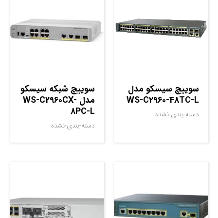
سوييچ سيسکو مدل
سوييچ شبکه سيسکو
WS-C2960-48TC-L
مدل WS-C2960CX-
8PC-L
دسته-بندی-نشده
دسته-بندی-نشده