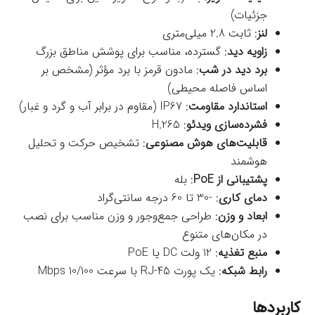
جزئیات)
لنز
: ثابت 2.8 میلی‌متری
زاویه دید
: گسترده، مناسب برای پوشش مناطق بزرگ
برد دید در شب
: مادون قرمز با برد مؤثر (مشخص بر
اساس فاصله محیطی)
استاندارد مقاومت
: IP67 (مقاوم در برابر آب و گرد و غبار)
فشرده‌سازی ویدئو
: H.265
قابلیت‌های هوش مصنوعی
: تشخیص حرکت و تحلیل
هوشمند
پشتیبانی از PoE
: بله
دمای کاری
: -30 تا 60 درجه سانتی‌گراد
ابعاد و وزن
: طراحی جمع‌وجور و وزن مناسب برای نصب
در مکان‌های متنوع
منبع تغذیه
: 12 ولت DC یا PoE
رابط شبکه
: یک پورت RJ-45 با سرعت 10/100 Mbps
کاربردها