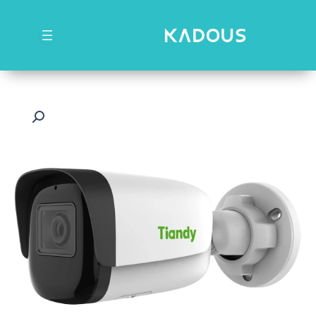
رش
ه
حتوا