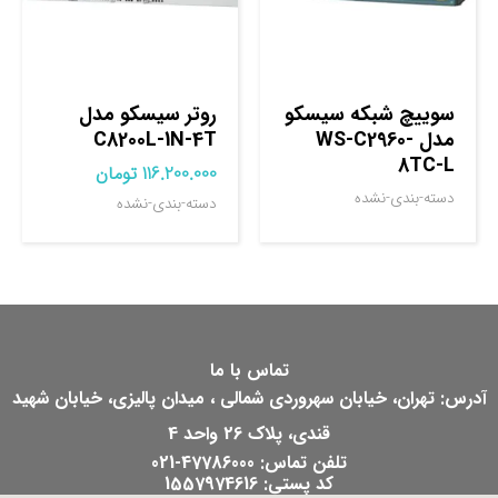
سوييچ شبکه سيسکو
روتر سيسکو مدل
مدل WS-C2960-
C8200L-1N-4T
8TC-L
116.200.000
تومان
دسته-بندی-نشده
دسته-بندی-نشده
تماس با ما
آدرس: تهران، خیابان سهروردی شمالی ، میدان پالیزی، خیابان شهید
قندی، پلاک 26 واحد 4
تلفن تماس: 47786000-021
کد پستی: 1557974616