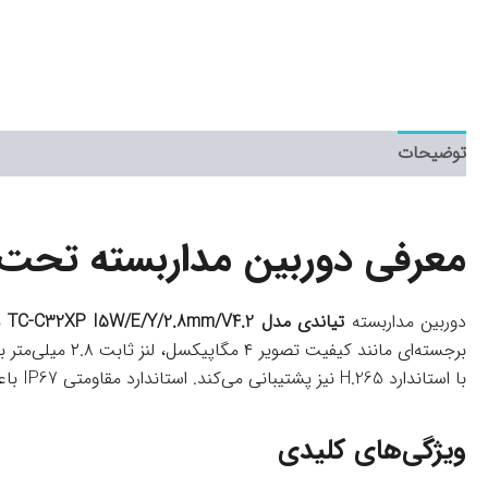
توضیحات
معرفی دوربین مداربسته تحت شبکه تیاندی مدل 
دوربین مداربسته
تیاندی مدل TC-C32XP I5W/E/Y/2.8mm/V4.2
برجسته‌ای مانن
با استاندارد H.265 نیز پشتیبانی می‌کند. استاندارد مقاومتی IP67 باعث می‌شود که این دوربین در برابر شرایط محیطی سخت و آب و هوای نامساعد مقاوم باشد.
ویژگی‌های کلیدی