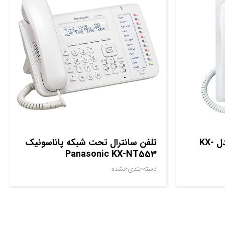
تلفن سانترال پاناسونیک مدل KX-
تلفن سانترال تحت شبکه پاناسونیک
Panasonic KX-NT553
دسته-بندی-نشده