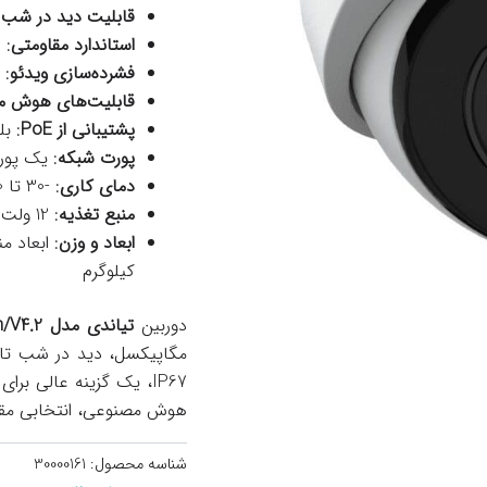
قابلیت دید در شب
:
استاندارد مقاومتی
: IP67 (مقاوم در برابر آب و گرد و غبار)
فشرده‌سازی ویدئو
: H.265 برای کاهش حجم فایل‌ها
قابلیت‌های هوش م
پشتیبانی از PoE
: بله، پشت
پورت شبکه
: یک پورت 0/100 Mbps
دمای کاری
: -30 تا 60 درجه سانتی‌گراد
منبع تغذیه
: 12 ولت DC یا PoE
ابعاد و وزن
کیلوگرم
دوربین
تیاندی مدل TC-C32XP I5W/E/Y/2.8mm/V4.2
هوش مصنوعی، انتخابی مقرون
شناسه محصول:
30000161