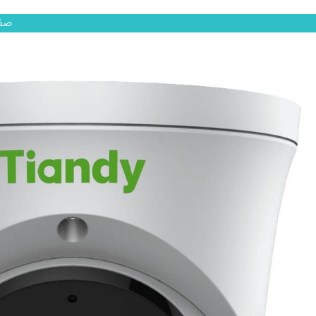
رش
صف
ه
حتوا