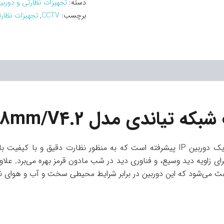
دسته:
تجهیزات نظارتی و دوربی
برچسب:
CCTV
,
تجهیزات نظار
TC-C32XP I5W/E/Y/2.8mm/V4.2
یک دوربین IP پیشرفته است که به منظور نظارت دقیق و با ک
د کیفیت تصویر ۴ مگاپیکسل، لنز ثابت ۲.۸ میلی‌متر برای زاویه دید وسیع، و فناوری دید در شب ما