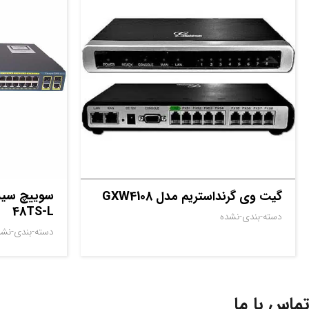
گیت وی گرنداستریم مدل GXW4108
48TS-L
دسته-بندی-نشده
دسته-بندی-نشد
تماس با ما