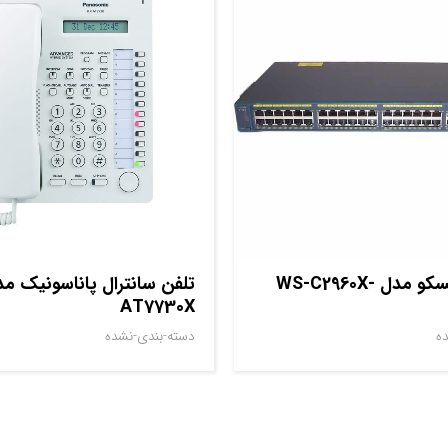
سوييچ سيسکو مدل WS-C2960X-
AT7730X
ه
دسته-بندی-نشده