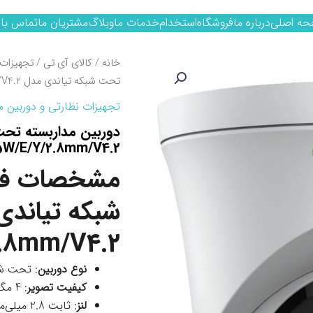
حه اصلی
درباره ما
فروشگاه
استخدام
خدمات ما
وبلاگ
مشتریان ما
تماس با 
خانه
/
کالای آی تی
/
تجهیزات 
تحت شبکه تیاندی مدل TC-C32XP I5W/E/Y/2.8mm/V4.2
تجهیزات نظارتی و دوربین م
5W/E/Y/2.8mm/V4.2
مشخصات فنی
2.8mm/V4.2
نوع دوربین
: تحت شبک
کیفیت تصویر
: 4 مگاپیکسل
لنز
: ثابت 2.8 میلی‌متر با زاویه دید حدود 115 درجه