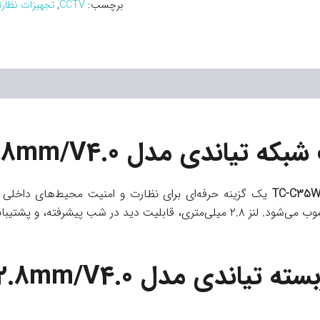
برچسب:
CCTV
,
تجهیزات نظار
TC-C35WS I5/E/Y/2.8mm/V4.0
یک گزینه حرفه‌ای برای نظارت و امنیت محیط‌های داخلی و 
 از ویژگی‌های برجسته این مدل هستند.
TC-C35WS I5/E/Y/2.8mm/V4.0