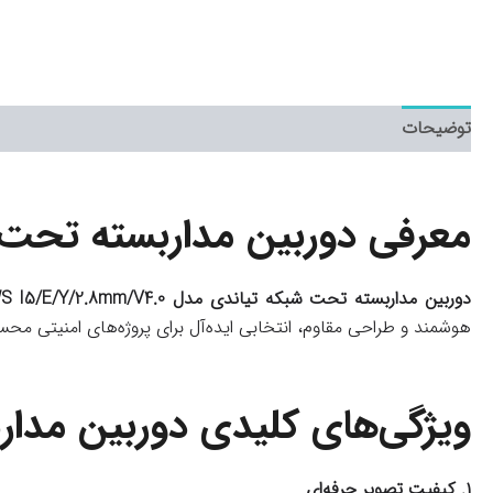
توضیحات
معرفی دوربین مداربسته تحت شبکه تیاندی مدل 
دوربین مداربسته تحت شبکه تیاندی مدل TC-C35WS I5/E/Y/2.8mm/V4.0
هوشمند و طراحی مقاوم، انتخابی ایده‌آل برای پروژه‌های امنیتی محسوب می‌شود. لنز ۲.۸ میلی‌متری، قابلیت دید در شب پیشرفته، و پشتیبانی از استاندارد IP67
ویژگی‌های کلیدی دوربین مداربسته تیاندی مدل 
۱. کیفیت تصویر حرفه‌ای