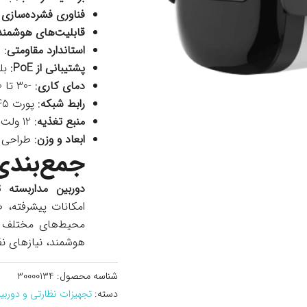
فناوری فشرده‌سازی 
قابلیت‌های هوشمند
استاندارد مقاومتی
: IP67 (مقاومت در برابر آب و گرد و غبار)
پشتیبانی از PoE
: بل
دمای کاری
: -30 تا 60 درجه سانتی‌گراد
رابط شبکه
: پورت RJ-45 با سرعت 10/100 Mbps
منبع تغذیه
: 12 ولت DC یا PoE
ابعاد و وزن
: طراحی 
جمع‌بندی
دوربین مداربسته تحت شبکه 
امکانات پیشرفته، ط
محیط‌های مختلف اس
هوشمند، نیازهای نظا
شناسه محصول:
30000134
دسته:
تجهیزات نظارتی و دوربی