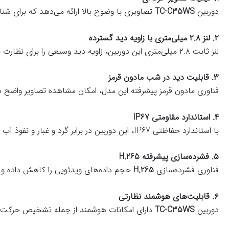
دوربین
TC-C35WS
تصاویری با وضوح بالا ارائه می‌دهد که برای ش
۲. لنز ۲.۸ میلی‌متری با زاویه دید گسترده
لنز ثابت ۲.۸ میلی‌متری این دوربین، زاویه دید وسیعی را برای نظارت بر فضاهای باز فراهم می‌کند و نیاز به استفاده از دوربین‌های متعدد را کاهش می‌دهد.
۳. قابلیت دید در شب مادون قرمز
فناوری مادون قرمز پیشرفته این مدل، امکان مشاهده تصاویر واضح در 
۴. استاندارد مقاومتی IP67
با استاندارد حفاظتی IP67، این دوربین در برابر گرد و غبار و نفوذ آب مقاوم است. این ویژگی باعث می‌شود که دوربین برای نصب در محیط‌های خارجی و شرایط آب‌وهوایی سخت مناسب باشد.
۵. فشرده‌سازی پیشرفته H.265
فناوری فشرده‌سازی
H.265
حجم داده‌های ویدئویی را کاهش داده و فض
۶. قابلیت‌های هوشمند نظارتی
دوربین
TC-C35WS
دارای امکانات هوشمند از جمله تشخیص حرکت و 