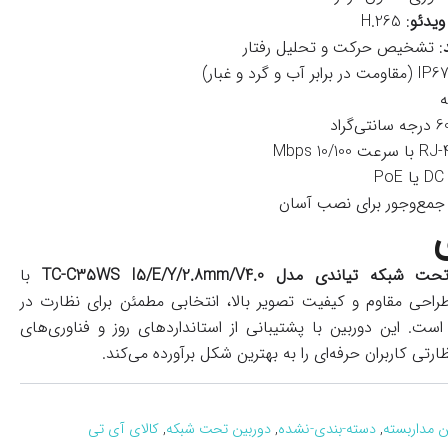
ویدئو
: H.265
: تشخیص حرکت و تحلیل رفتار
ه
جمع‌وجور برای نصب آسان
تیاندی مدل TC-C35WS I5/E/Y/2.8mm/V4.0
با
راحی مقاوم و کیفیت تصویر بالا، انتخابی مطمئن برای نظارت در
ت. این دوربین با پشتیبانی از استانداردهای روز و فناوری‌های
رتی کاربران حرفه‌ای را به بهترین شکل برآورده می‌کند.
ن مداربسته
,
دسته-بندی-نشده
,
دوربین تحت شبکه
,
کالای آی تی