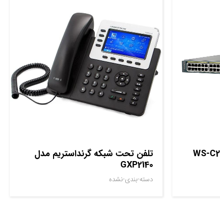
مدل WS-C2960S-
تلفن تحت شبکه گرنداستریم مدل
GXP2140
دسته-بندی-نشده