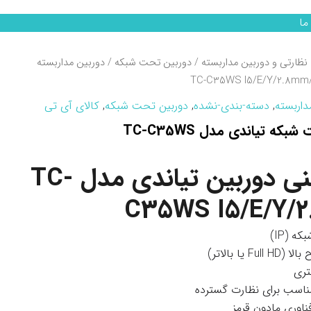
ما
نظارتی و دوربین مداربسته
/
دوربین تحت شبکه
/ دوربین مداربسته
داربسته
,
دسته-بندی-نشده
,
دوربین تحت شبکه
,
کالای آی تی
دوربین مداربسته تحت شبکه تیاندی مدل TC-C35WS
مشخصات فنی دوربین تیاندی مدل TC-
C35WS I5/E/Y/2
ه (IP)
Full  یا بالاتر)
ناسب برای نظارت گسترده
فناوری مادون قرمز