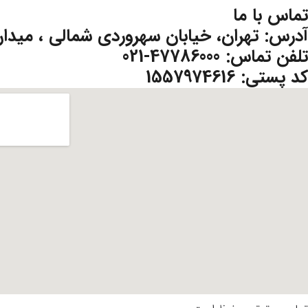
تماس با ما
آدرس: تهران، خیابان سهروردی شمالی ، میدان پالی
تلفن تماس: 47786000-021
کد پستی: 1557974616