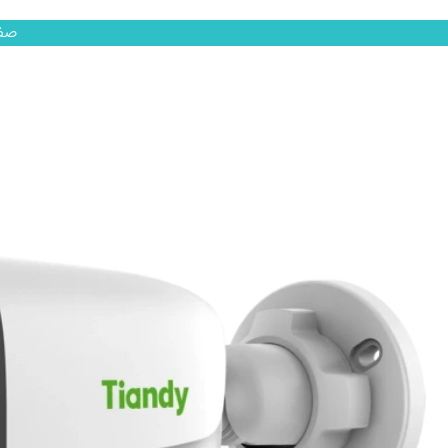
رش
صف
ه
حتوا