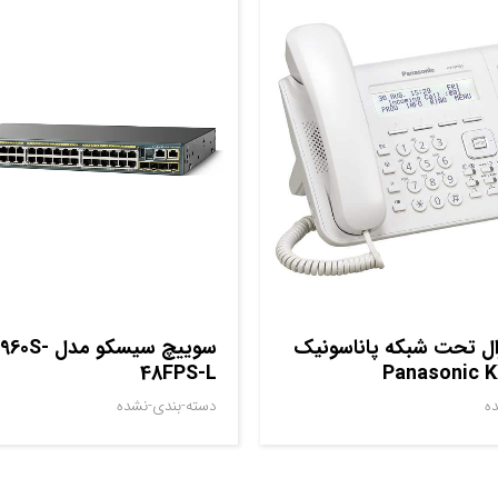
ال تحت شبکه پاناسونیک
سوييچ سيسکو 
48FPS-L
Panasonic 
ه
دسته-بندی-نشده