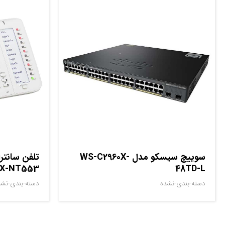
سوييچ سيسکو مدل WS-C2960X-
تلفن سانتر
KX-NT553
48TD-L
دسته-بندی-نشده
دسته-بندی-نشد