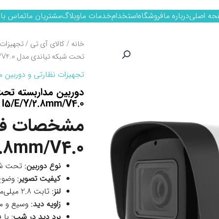
حه اصلی
درباره ما
فروشگاه
استخدام
خدمات ما
وبلاگ
مشتریان ما
تماس با 
خانه
/
کالای آی تی
/
تجهیزات 
تحت شبکه تیاندی مدل TC-C35WS I5/E/Y/2.8mm/V4.0
تجهیزات نظارتی و دوربین م
I5/E/Y/2.8mm/V4.0
.8mm/V4.0
نوع دوربین
: تحت شبک
کیفیت تصویر
: وضوح بالا (HD
لنز
: ثابت 2.8 میلی‌متری
زاویه دید
: وسیع و م
برد دید در شب
: با 