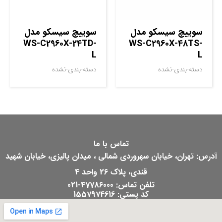
سوييچ سيسکو مدل
سوييچ سيسکو مدل
WS-C2960X-24TD-
WS-C2960X-48TS-
L
L
دسته-بندی-نشده
دسته-بندی-نشده
تماس با ما
آدرس: تهران، خیابان سهروردی شمالی ، میدان پالیزی، خیابان شهید
قندی، پلاک 26 واحد 4
تلفن تماس: 47786000-021
کد پستی: 1557974616