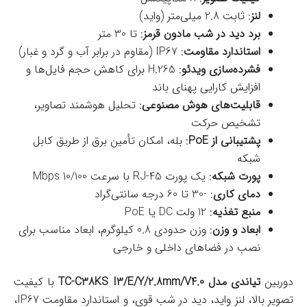
لنز
: ثابت 2.8 میلی‌متر (واید)
برد دید در شب مادون قرمز
: تا 30 متر
استاندارد مقاومت
: IP67 (مقاوم در برابر آب و گرد و غبار)
فشرده‌سازی ویدئو
: H.265 برای کاهش حجم فایل‌ها و
افزایش کارایی پهنای باند
قابلیت‌های هوش مصنوعی
: تحلیل هوشمند تصاویر،
تشخیص حرکت
پشتیبانی از PoE
: بله، امکان تأمین برق از طریق کابل
شبکه
پورت شبکه
: یک پورت RJ-45 با سرعت 10/100 Mbps
دمای کاری
: -30 تا 60 درجه سانتی‌گراد
منبع تغذیه
: 12 ولت DC یا PoE
ابعاد و وزن
: وزن حدودی 0.8 کیلوگرم، ابعاد مناسب برای
نصب در فضاهای داخلی و خارجی
دوربین
تیاندی مدل TC-C38KS I3/E/Y/2.8mm/V4.0
با کیفیت
تصویر بالا، لنز واید، دید در شب قوی، و استاندارد مقاومت IP67،