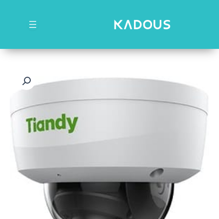
رش
ه
حتوا