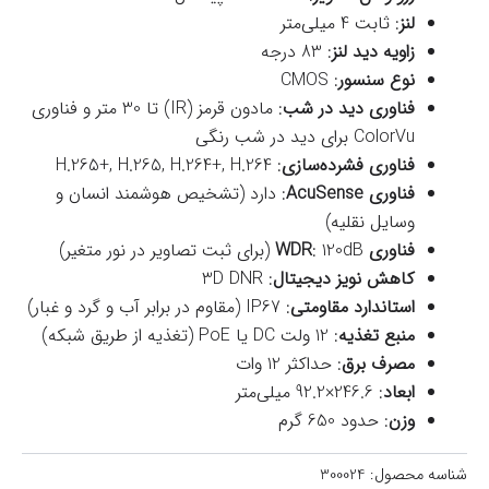
لنز
: ثابت 4 میلی‌متر
زاویه دید لنز
: 83 درجه
نوع سنسور
: CMOS
فناوری دید در شب
: مادون قرمز (IR) تا 30 متر و فناوری
ColorVu برای دید در شب رنگی
فناوری فشرده‌سازی
: H.265+, H.265, H.264+, H.264
فناوری AcuSense
: دارد (تشخیص هوشمند انسان و
وسایل نقلیه)
فناوری WDR
: 120dB (برای ثبت تصاویر در نور متغیر)
کاهش نویز دیجیتال
: 3D DNR
استاندارد مقاومتی
: IP67 (مقاوم در برابر آب و گرد و غبار)
منبع تغذیه
: 12 ولت DC یا PoE (تغذیه از طریق شبکه)
مصرف برق
: حداکثر 12 وات
ابعاد
: 246.6×92.2 میلی‌متر
وزن
: حدود 650 گرم
شناسه محصول:
300024