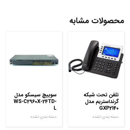
محصولات مشابه
تلفن تحت شبکه
سوييچ سيسکو مدل
گرنداستریم مدل
WS-C2960X-24TD-
L
GXP2140
دسته-بندی-نشده
دسته-بندی-نشده