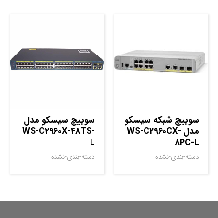
سوييچ شبکه سيسکو
سوييچ سيسکو مدل
مدل WS-C2960CX-
WS-C2960X-48TS-
L
8PC-L
دسته-بندی-نشده
دسته-بندی-نشده