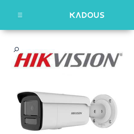
رش
ه
حتوا