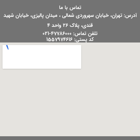
تماس با ما
آدرس: تهران، خیابان سهروردی شمالی ، میدان پالیزی، خیابان شهید
قندی، پلاک 26 واحد 4
تلفن تماس: 47786000-021
کد پستی: 1557974616