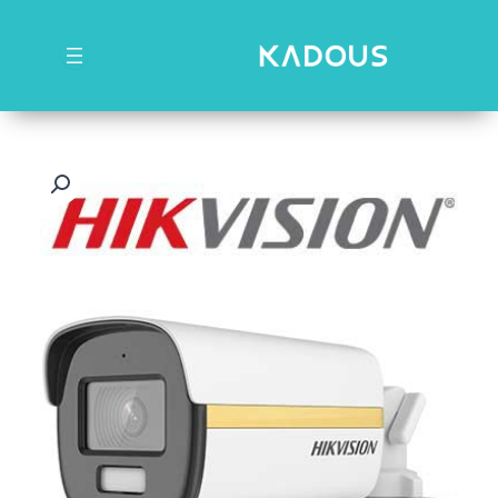
رش
ه
حتوا