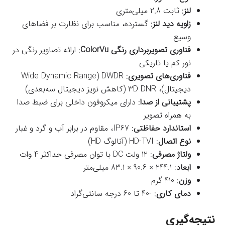
لنز
: ثابت 2.8 میلی‌متری
زاویه دید لنز
: گسترده، مناسب برای نظارت بر فضاهای
وسیع
فناوری تصویربرداری رنگی ColorVu
: ارائه تصاویر رنگی در
نور کم یا تاریکی
فناوری‌های تصویری
: DWDR (Wide Dynamic Range
دیجیتال)، 3D DNR (کاهش نویز دیجیتال سه‌بعدی)
پشتیبانی از صدا
: دارای میکروفون داخلی برای ضبط صدا
به همراه تصویر
استاندارد حفاظتی
: IP67، مقاوم در برابر آب و گرد و غبار
نوع اتصال
: HD-TVI (آنالوگ HD)
ولتاژ مصرفی
: 12 ولت DC با توان مصرفی حداکثر 4 وات
ابعاد
: 244.1 × 90.6 × 83.1 میلی‌متر
وزن
: 410 گرم
دمای کاری
: -40 تا 60 درجه سانتی‌گراد
نتیجه‌گیری