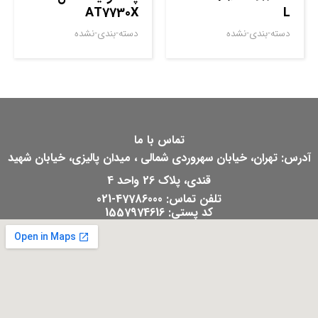
AT7730X
L
دسته-بندی-نشده
دسته-بندی-نشده
تماس با ما
آدرس: تهران، خیابان سهروردی شمالی ، میدان پالیزی، خیابان شهید
قندی، پلاک 26 واحد 4
تلفن تماس: 47786000-021
کد پستی: 1557974616