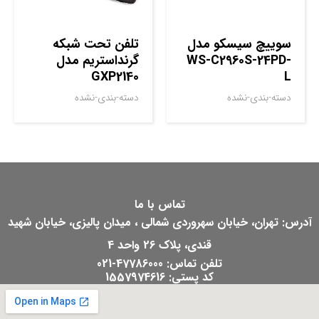
سوييچ سيسکو مدل
تلفن تحت شبکه
WS-C2960S-24PD-
گرنداستریم مدل
GXP2140
L
دسته-بندی-نشده
دسته-بندی-نشده
تماس با ما
آدرس: تهران، خیابان سهروردی شمالی ، میدان پالیزی، خیابان شهید
قندی، پلاک 26 واحد 4
تلفن تماس: 47786000-021
کد پستی: 1557974616