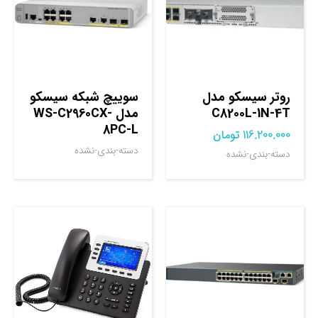
روتر سيسکو مدل
سوييچ شبکه سيسکو
C8200L-1N-4T
مدل WS-C2960CX-
8PC-L
116.200.000
تومان
دسته-بندی-نشده
دسته-بندی-نشده