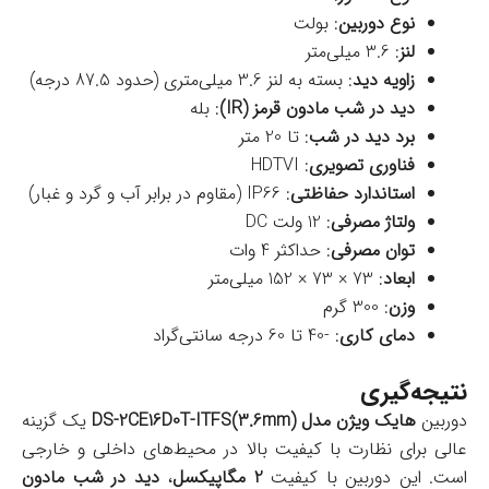
نوع دوربین
: بولت
لنز
: 3.6 میلی‌متر
زاویه دید
: بسته به لنز 3.6 میلی‌متری (حدود 87.5 درجه)
دید در شب مادون قرمز (IR)
: بله
برد دید در شب
: تا 20 متر
فناوری تصویری
: HDTVI
استاندارد حفاظتی
: IP66 (مقاوم در برابر آب و گرد و غبار)
ولتاژ مصرفی
: 12 ولت DC
توان مصرفی
: حداکثر 4 وات
ابعاد
: 73 × 73 × 152 میلی‌متر
وزن
: 300 گرم
دمای کاری
: -40 تا 60 درجه سانتی‌گراد
نتیجه‌گیری
دوربین
هایک ویژن مدل DS-2CE16D0T-ITFS(3.6mm)
یک گزینه
عالی برای نظارت با کیفیت بالا در محیط‌های داخلی و خارجی
است. این دوربین با کیفیت
2 مگاپیکسل
،
دید در شب مادون