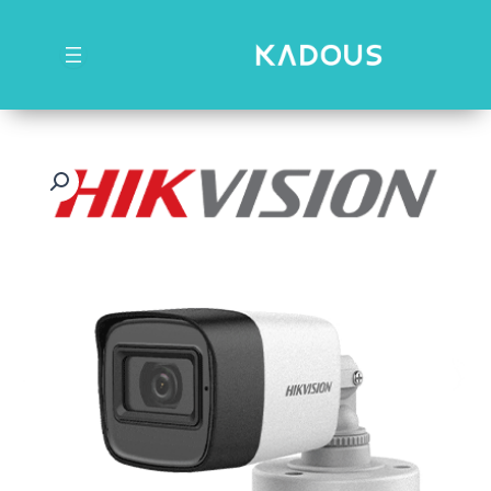
رش
ه
حتوا