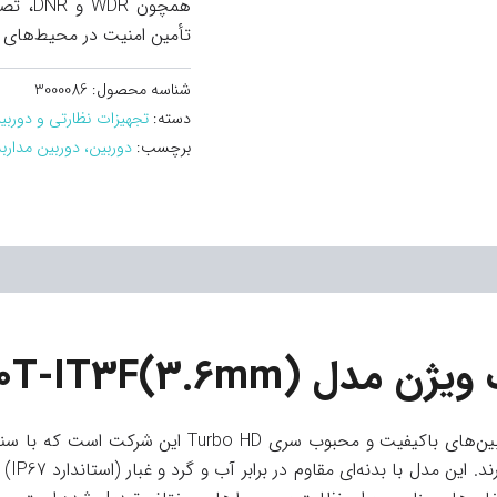
همچون 
تأمین امنیت در محیط‌های 
شناسه محصول:
3000086
دسته:
تجهیزات نظارتی و دوربی
برچسب:
دوربین، دوربین مداربس
DS-2CE17H0T-IT3F)
تصاوی