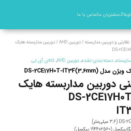
وبلاگ
مشتریان ما
تماس با ما
نظارتی و دوربین مداربسته
/
دوربین AHD
/ دوربین مداربسته هایک
داربسته
,
دسته-بندی-نشده
,
دوربین AHD
,
کالای آی تی
DS-2CE17H0T-IT3F(3.)
 دوربین مداربسته هایک
ژن مدل DS-2CE17H0T-
IT