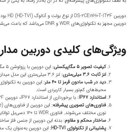
به لطف تکنولوژی‌های پیشرفته‌ای که در آن به‌کار رفته، به یکی از
دوربین مجهز به تکنولوژی‌های WDR و DNR می‌باشد که باعث می‌شود تصاویر در شرایط نوری مختلف و حتی در محیط‌های کم‌نور نیز با وضوح و شفافیت بالا ثبت شوند.
ویژگی‌های کلیدی دوربین مداربسته هایک
کیفیت تصویر ۵ مگاپیکسلی
: این دوربین با رزولوشن ۵ مگاپیکسل، امکان ثبت تصاویر با وضوح ۲۵۶۰×۱۹۴۴ را فراهم می‌کند که برای ثبت جزئیات و نظارت دقیق محیط بسیار مناسب است.
لنز ثابت ۳.۶ میلی‌متری
: لنز ۳.۶ میلی‌متری این مدل میدان دید مناسبی را برای نظارت بر نواحی مختلف ارائه می‌دهد و به کاربران امکان پوشش‌دهی مطلوب فضاهای مختلف را می‌دهد.
دید در شب مادون قرمز تا ۴۰ متر
محیط‌های کم‌نور بسیار کاربردی است.
استاندارد IP67
: با برخورداری از استاندارد IP67، دوربین DS-2CE17H0T-IT3F در برابر آب و گرد و غبار مقاوم است و می‌تواند در شرایط آب و هوایی سخت نیز به‌خوبی عمل کند.
فناوری‌های تصویری پیشرفته
نوری مختلف می‌شوند. فناوری WDR تا ۱۲۰ دسی‌بل توانایی بهبود کیفیت تصویر در محیط‌های با کنتراست نوری بالا را فراهم می‌کند.
ساختار محکم و مقاوم
: بدنه این دوربین از جنس فلز سا
پشتیبانی از تکنولوژی HD-TVI