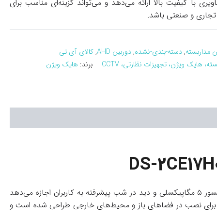
WDR و DNR، تصاویری با کیفیت بالا ارائه می‌دهد و می‌تواند گزینه‌ای مناسب برای
تجاری و صنعتی باشد.
ن مداربسته
,
دسته-بندی-نشده
,
دوربین AHD
,
کالای آی تی
ته، هایک ویژن، تجهیزات نظارتی، CCTV
برند:
هایک ویژن
یکی از دوربین‌های باکیفیت و محبوب سری Turbo HD این شرکت است که با سنسور ۵ مگاپیکسلی و دید در شب پیشرفته به کاربران اجازه می‌دهد
ری شفاف و باکیفیت را حتی در شرایط نوری پایین به‌دست آورند. این مدل با بدنه‌ای مقاوم در برابر آب و گرد و غبار (استاندارد IP67) برای نصب در فضاهای باز و محیط‌های خارجی طراحی شده است و