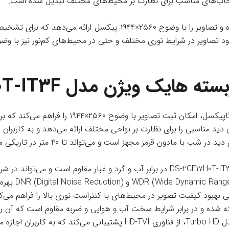
 انتخاب‌های مناسب برای نظارت بر محیط‌های مختلف تبدیل شده است.
دوربین DS-2CE17H0T-IT3F از نوع بولت و آنالوگ HD (HD-TVI) بوده و تص
 ویژن مدل DS-2CE17H0T-IT3F
: این دوربین به تکنولوژی دید د
: این دوربی
خته شده و در برابر شرایط سخت آب و هوایی و ضربه مقاوم است که آن 
: این دوربین به‌عنوان یک مدل Turbo HD، از فناوری HD-TVI پش