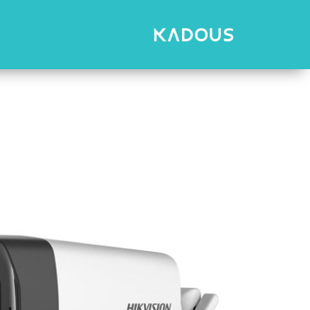
رش
ه
حتوا