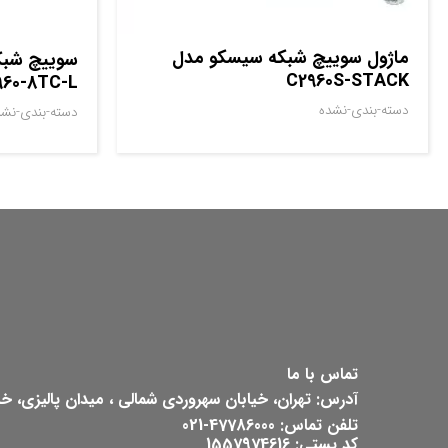
ماژول سوييچ شبکه سيسکو مدل
C2960S-STACK
960-8TC-L
دسته-بندی-نشده
دسته-بندی-نشد
تماس با ما
آدرس: تهران، خیابان سهروردی شمالی ، میدان پالیزی، خیابان ش
تلفن تماس: 47786000-021
کد پستی: 1557974616