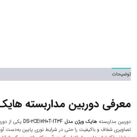
توضیحات
معرفی دوربین مداربسته هایک ویژن مدل (3.6mm
دوربین مداربسته
هایک ویژن مدل DS-2CE17H0T-IT3F