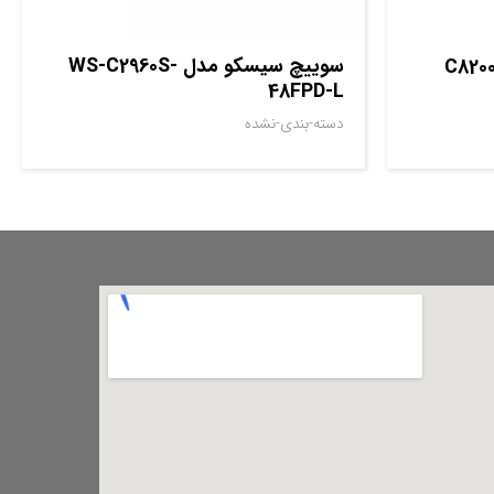
سوييچ سيسکو مدل WS-C2960S-
48FPD-L
دسته-بندی-نشده