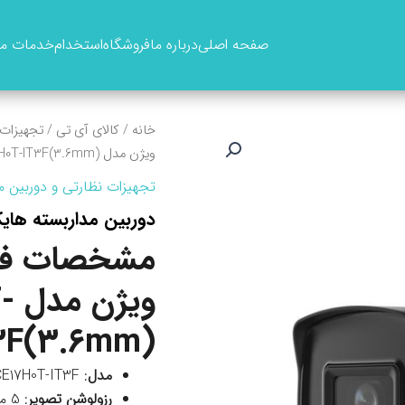
صفحه اصلی
درباره ما
فروشگاه
استخدام
خدمات ما
خانه
/
کالای آی تی
/
تجهیزات 
ویژن مدل DS-2CE17H0T-IT3F(3.6mm)
تجهیزات نظارتی و دوربین م
دوربین مداربسته هایک ویژن مدل 6mm
مشخصات فنی
وی
3F(3.6mm)
مدل
: DS-2CE17H0T-IT3F (3.6 میلی‌متر)
رزولوشن تصویر
: 5 مگاپیکسل (2560×1944 پیکسل)