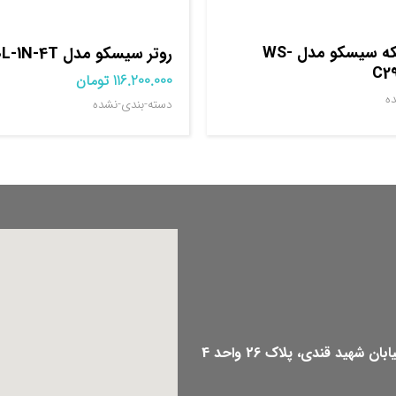
سوييچ شبکه سيسکو مدل WS-
روتر سيسکو مدل C8200L-1N-4T
C2
116.200.000
تومان
ه
دسته-بندی-نشده
هید قندی، پلاک 26 واحد 4