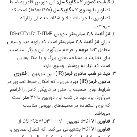
کیفیت تصویر ۲ مگاپیکسل
: این دوربین قادر به ضبط
تصاویر با وضوح
۲ مگاپیکسل
(۱۹۲۰×۱۰۸۰) است که
تصاویری با جزئیات بالا و شفافیت عالی را ارائه
می‌دهد.
لنز ثابت ۲.۸ میلی‌متر
: دوربین DS-2CE76D3T-ITMF
دارای
لنز ثابت ۲.۸ میلی‌متر
است که زاویه دید وسیعی
معادل
۱۰۳ درجه
را فراهم می‌آورد. این ویژگی مناسب
برای نظارت بر مساحت‌های بزرگ و یا مکان‌هایی
است که نیاز به پوشش وسیع دارند.
دید در شب مادون قرمز (IR)
: این دوربین از
فناوری
مادون قرمز (IR)
بهره می‌برد که امکان ضبط تصاویر در
شرایط نوری ضعیف یا حتی در تاریکی کامل را فراهم
می‌آورد. برد دید در شب این دوربین تا
۳۰ متر
است
که برای استفاده در محیط‌های بیرونی مناسب
می‌باشد.
فناوری HDTVI
: دوربین DS-2CE76D3T-ITMF از
فناوری HDTVI
پشتیبانی می‌کند، که انتقال تصاویر با