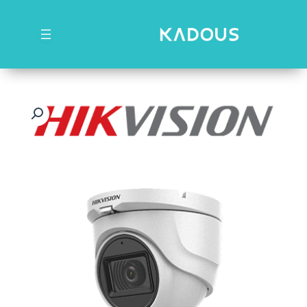
رش
ه
حتوا