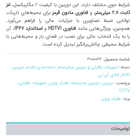
شرایط جوی مختلف دارند. این دوربین با کیفیت 2 مگاپیکسل،
لنز
ثابت 2.8 میلی‌متر
، و
فناوری مادون قرمز
برای محیط‌های تاریک،
توانایی ضبط تصاویری با جزئیات عالی را فراهم می‌آورد.
همچنین، ویژگی‌هایی مانند
فناوری HDTVI
و
استاندارد IP67
، آن
را به یک انتخاب عالی برای نصب در فضای باز و محیط‌هایی با
شرایط محیطی چالش‌برانگیز تبدیل کرده است.
شناسه محصول:
3000064
دسته:
تجهیزات نظارتی و دوربین مداربسته
,
دسته-بندی-نشده
,
دوربین
AHD
,
کالای آی تی
برچسب:
دوربین، دوربین مداربسته، هایک ویژن، تجهیزات نظارتی،
CCTV
برند:
هایک ویژن
توضیحات