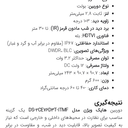
نوع دوربین
: بولت
لنز
: ثابت 2.8 میلی‌متر
زاویه دید
: 103 درجه
برد دید در شب مادون قرمز (IR)
: تا 30 متر
فناوری HDTVI
: بله
استاندارد حفاظتی
: IP67 (مقاوم در برابر آب و گرد و غبار)
ویژگی‌های تصویری
: DWDR، BLC
توان مصرفی
: حداکثر 3.2 وات
ولتاژ مصرفی
: 12 ولت DC
ابعاد
: 90.7 × 90.7 × 243 میلی‌متر
وزن
: 600 گرم
دمای کاری
: -40 تا 60 درجه سانتی‌گراد
نتیجه‌گیری
دوربین
هایک ویژن مدل DS-2CE76D3T-ITMF
یک گزینه
مناسب برای نظارت در محیط‌های داخلی و خارجی است که نیاز
به کیفیت تصویر بالا، قابلیت دید در شب، و مقاومت در برابر