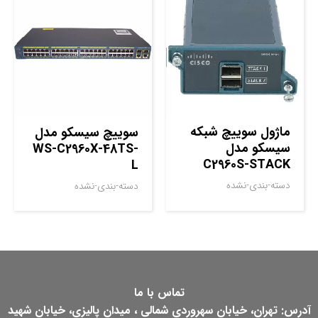
ماژول سوييچ شبکه
سوييچ سيسکو مدل
سيسکو مدل
WS-C2960X-48TS-
C2960S-STACK
L
دسته-بندی-نشده
دسته-بندی-نشده
تماس با ما
آدرس: تهران، خیابان سهروردی شمالی ، میدان پالیزی، خیابان شهید