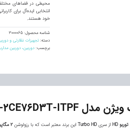
محیطی در فضاهای مختلف ا
انتخابی ایده‌آل برای کاربر
خود هستند.
شناسه محصول:
3000065
دسته:
تجهیزات نظارتی و دوربی
برچسب:
دوربین، دوربین مداربس
DS-2CE76D3T-ITP
توربو HD
از سری
Turbo HD
این برند معتبر است که با رزولوشن
۲ مگاپیکسل