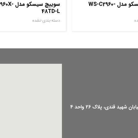
سوييچ سيسکو مدل WS-C2960-
سوييچ سيسکو 
48TD-L
ه
دسته-بندی-نشده
هید قندی، پلاک 26 واحد 4