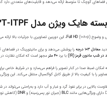
ی فضاهای کوچک تا متوسط ارائه می‌دهد و قابلیت‌های متعددی دارد که 
 ویژن مدل DS-2CE76D3T-ITPF
Full HD
(1080p)، این دوربین تصاویری با جزئیات بالا ا
 دید
معادل ۱۰۳ درجه
را پوشش می‌دهد و برای مانیتورینگ در فضاهای ک
 در شب مادون قرمز (IR)
با برد
۴۰ متر
مجهز است که امکان نظارت در شر
امکان ضبط صدا در کنار تصویر را فراهم می‌سازد و در شرایط خاص بر
صاویر را با کیفیت بالا از طریق کابل کواکسیال منتقل می‌کند. این ویژگ
قاومت بالایی در برابر نفوذ گرد و غبار و آب دارد و به‌راحتی می‌تواند
BLC
(جبران نور پس‌زمینه) و
DNR
(کاهش نویز