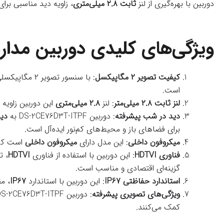
دوربین با بهره‌گیری از لنز
ثابت ۲.۸ میلی‌متری
، زاویه دید مناسبی برا
ویژگی‌های کلیدی دوربین مداربسته هایک
کیفیت تصویر ۲ مگاپیکسل
: با سنسور تصویر ۲ مگاپیکسلی و وضوح
است.
لنز ثابت ۲.۸ میلی‌متر
: لنز
۲.۸ میلی‌متری
این دوربین زاویه
دید در شب پیشرفته
: دوربین DS-2CE76D3T-ITPF به
دید
برای فضاهای باز و محیط‌های کم‌نور ایده‌آل است.
میکروفون داخلی
: این مدل دارای
میکروفون داخلی
است که 
فناوری HDTVI
: این دوربین با استفاده از فناوری
HDTVI
، ت
گزینه‌ای اقتصادی و مناسب است.
استاندارد حفاظتی IP67
: این دوربین با استاندارد
IP67
، م
ویژگی‌های تصویری پیشرفته
: دوربین DS-2CE76D3T-ITPF دارای ویژگی‌هایی مانند
کمک می‌کنند.