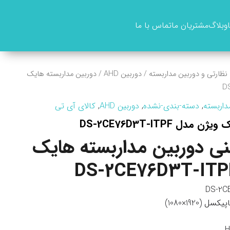
وبلاگ
مشتریان ما
تماس با ما
نظارتی و دوربین مداربسته
/
دوربین AHD
/ دوربین مداربسته هایک
داربسته
,
دسته-بندی-نشده
,
دوربین AHD
,
کالای آی تی
ل DS-2CE76D3T-ITPF
 دوربین مداربسته هایک