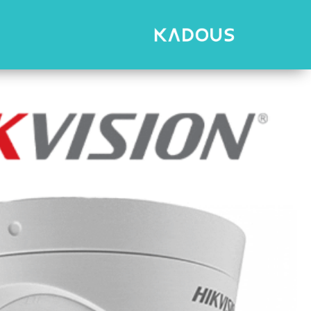
رش
ه
حتوا