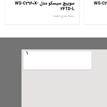
مدل WS-C2960X-
سوييچ سيسکو مدل WS-C2960X-
24TD-L
دسته-بندی-نشده