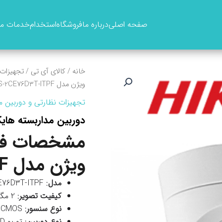
صفحه اصلی
درباره ما
فروشگاه
استخدام
خدمات ما
خانه
/
کالای آی تی
/
تجهیزات 
ویژن مدل DS-2CE76D3T-ITPF
تجهیزات نظارتی و دوربین م
دوربین مداربسته هایک ویژن مد
مشخصات فنی
ویژن مدل DS-2CE76D3T-ITPF
مدل
: DS-2CE76D3T-ITPF
کیفیت تصویر
: 2 مگاپیکسل (1920×1080)
نوع سنسور
: CMOS
نوع دوربین
: توربو HD