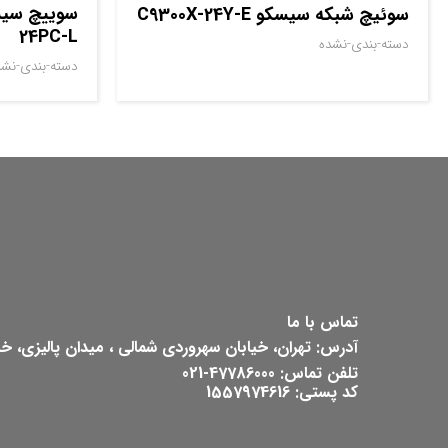
سوئیچ شبکه سیسکو C9300X-24Y-E
24PC-L
دسته-بندی-نشده
دسته-بندی-نشد
تماس با ما
آدرس: تهران، خیابان سهروردی شمالی ، میدان پالیزی، خیابان ش
تلفن تماس: 47786000-021
کد پستی: 1557974616