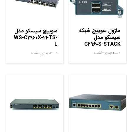
ماژول سوييچ شبکه
سوييچ سيسکو مدل
سيسکو مدل
WS-C2960X-24TS-
C2960S-STACK
L
دسته-بندی-نشده
دسته-بندی-نشده