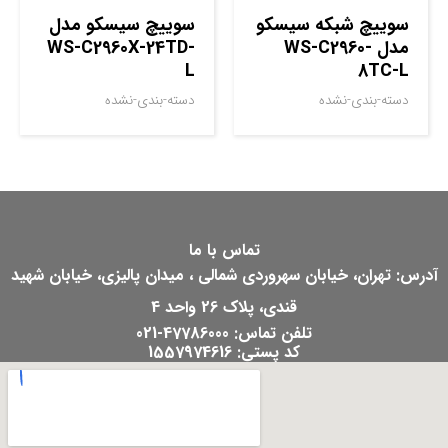
سوييچ شبکه سيسکو
سوييچ سيسکو مدل
مدل WS-C2960-
WS-C2960X-24TD-
L
8TC-L
دسته-بندی-نشده
دسته-بندی-نشده
تماس با ما
آدرس: تهران، خیابان سهروردی شمالی ، میدان پالیزی، خیابان شهید
قندی، پلاک 26 واحد 4
تلفن تماس: 47786000-021
کد پستی: 1557974616