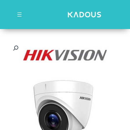
رش
ه
حتوا