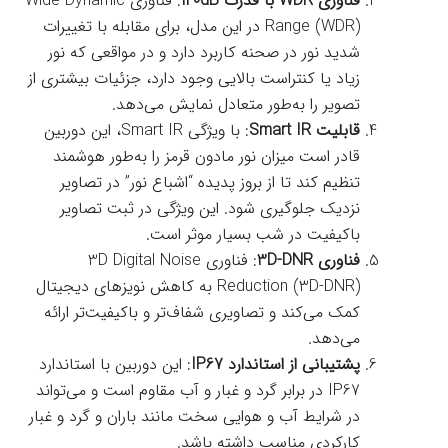
فناوری WDR با قدرت 120dB
: فناوری Wide Dynamic
Range (WDR) در این مدل، برای مقابله با تغییرات
شدید نور در صحنه کاربرد دارد و در مواقعی که نور
زیاد یا کنتراست بالایی وجود دارد، جزئیات بیشتری از
تصویر را به‌طور متعادل نمایش می‌دهد.
قابلیت Smart IR
: با ویژگی Smart IR، این دوربین
قادر است میزان نور مادون قرمز را به‌طور هوشمند
تنظیم کند تا از بروز پدیده “اشباع نور” در تصاویر
نزدیک جلوگیری شود. این ویژگی در ثبت تصاویر
باکیفیت در شب بسیار موثر است.
فناوری 3D-DNR
: فناوری 3D Digital Noise
Reduction (3D-DNR) به کاهش نویزهای دیجیتال
کمک می‌کند و تصاویری شفاف‌تر و باکیفیت‌تر ارائه
می‌دهد.
پشتیبانی از استاندارد IP67
: این دوربین با استاندارد
IP67 در برابر گرد و غبار و آب مقاوم است و می‌تواند
در شرایط آب و هوایی سخت مانند باران و گرد و غبار
کارکردی مناسب داشته باشد.