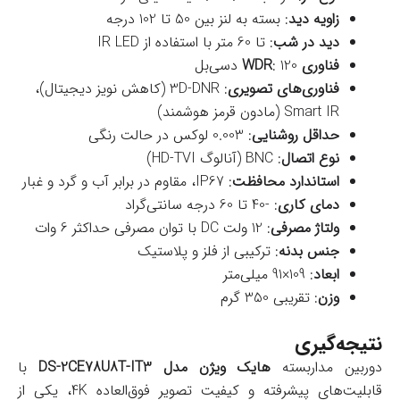
زاویه دید
: بسته به لنز بین 50 تا 102 درجه
دید در شب
: تا 60 متر با استفاده از IR LED
فناوری WDR
: 120 دسی‌بل
فناوری‌های تصویری
: 3D-DNR (کاهش نویز دیجیتال)،
Smart IR (مادون قرمز هوشمند)
حداقل روشنایی
: 0.003 لوکس در حالت رنگی
نوع اتصال
: BNC (آنالوگ HD-TVI)
استاندارد محافظت
: IP67، مقاوم در برابر آب و گرد و غبار
دمای کاری
: -40 تا 60 درجه سانتی‌گراد
ولتاژ مصرفی
: 12 ولت DC با توان مصرفی حداکثر 6 وات
جنس بدنه
: ترکیبی از فلز و پلاستیک
ابعاد
: 109×91 میلی‌متر
وزن
: تقریبی 350 گرم
نتیجه‌گیری
دوربین مداربسته
هایک ویژن مدل DS-2CE78U8T-IT3
با
قابلیت‌های پیشرفته و کیفیت تصویر فوق‌العاده 4K، یکی از