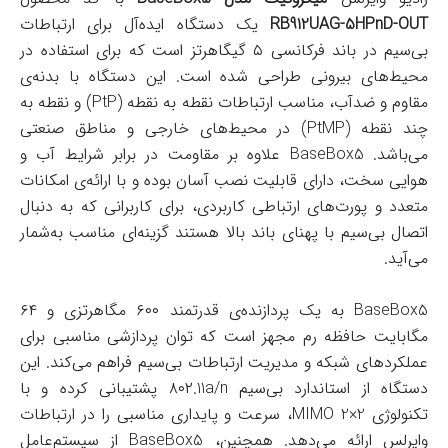
RB912UAG-5HPnD-OUT
یک دستگاه ایده‌آل برای ارتباطات
بی‌سیم در باند فرکانسی ۵ گیگاهرتز است که برای استفاده در
محیط‌های بیرونی طراحی شده است. این دستگاه با بدنه‌ی
مقاوم و ضدآب، مناسب ارتباطات نقطه به نقطه (PtP) و نقطه به
چند نقطه (PtMP) در محیط‌های خارجی و مناطق صنعتی
می‌باشد. BaseBox5 علاوه بر مقاومت در برابر شرایط آب و
هوایی سخت، دارای قابلیت نصب آسان بوده و با ارائه‌ی امکانات
متعدد و پورت‌های ارتباطی کاربردی، برای کاربرانی که به دنبال
اتصال بی‌سیم با پهنای باند بالا هستند گزینه‌ای مناسب به‌شمار
می‌آید.
BaseBox5 به یک پردازنده‌ی قدرتمند ۶۰۰ مگاهرتزی و ۶۴
مگابایت حافظه رم مجهز است که توان پردازشی مناسبی برای
عملکردهای شبکه و مدیریت ارتباطات بی‌سیم فراهم می‌کند. این
دستگاه از استاندارد بی‌سیم ۸۰۲.11a/n پشتیبانی کرده و با
تکنولوژی MIMO 2×2، سرعت و پایداری مناسبی را در ارتباطات
وایرلس ارائه می‌دهد. همچنین، BaseBox5 از سیستم‌عامل