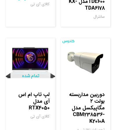
TDE600مدل KX-
کالای آی تی
TDA6178
سانترال
تمام شده
دوربین مداربسته
لپ تاپ ام اس
بولت ۲
آی مدل
مگاپیکسل مدل
RTX4050
CBM238536-
کالای آی تی
K2010A
تجهیزات نظارتی و