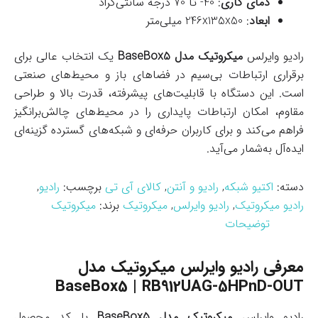
دمای کاری
: 40- تا 70 درجه سانتی‌گراد
ابعاد
: 246x135x50 میلی‌متر
رادیو وایرلس
میکروتیک مدل BaseBox5
یک انتخاب عالی برای
برقراری ارتباطات بی‌سیم در فضاهای باز و محیط‌های صنعتی
است. این دستگاه با قابلیت‌های پیشرفته، قدرت بالا و طراحی
مقاوم، امکان ارتباطات پایداری را در محیط‌های چالش‌برانگیز
فراهم می‌کند و برای کاربران حرفه‌ای و شبکه‌های گسترده گزینه‌ای
ایده‌آل به‌شمار می‌آید.
دسته:
اکتیو شبکه
,
رادیو و آنتن
,
کالای آی تی
برچسب:
رادیو
,
رادیو میکروتیک
,
رادیو وایرلس
,
میکروتیک
برند:
میکروتیک
توضیحات
معرفی رادیو وایرلس میکروتیک مدل
BaseBox5 | RB912UAG-5HPnD-OUT
رادیو وایرلس
میکروتیک مدل BaseBox5
با کد محصول