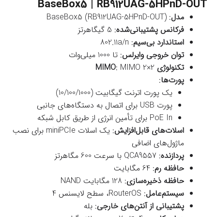
BaseBox5 | RB912UAG-5HPnD-OUT
مدل
: BaseBox5 (RB912UAG-5HPnD-OUT)
فرکانس پشتیبانی‌شده
: 5 گیگاهرتز
استاندارد بی‌سیم
: 802.11a/n
توان خروجی وایرلس
: تا 1000 میلی‌وات
تکنولوژی MIMO
: MIMO 2×2
پورت‌ها
:
یک پورت اترنت گیگابیت (10/100/1000)
پورت USB برای اتصال به دستگاه‌های جانبی
PoE In برای تأمین انرژی از طریق کابل شبکه
اسلات‌های قابل‌افزایش
: یک اسلات miniPCIe برای نصب
ماژول‌های اضافی
پردازنده
: QCA9557 با سرعت 600 مگاهرتز
حافظه رم
: 64 مگابایت
حافظه ذخیره‌سازی
: 128 مگابایت NAND
سیستم‌عامل
: RouterOS، سطح لایسنس 4
پشتیبانی از آنتن‌های خارجی
: بله