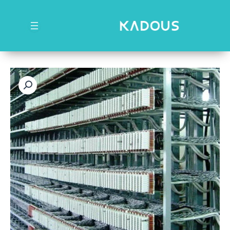
رش
ه
حتوا