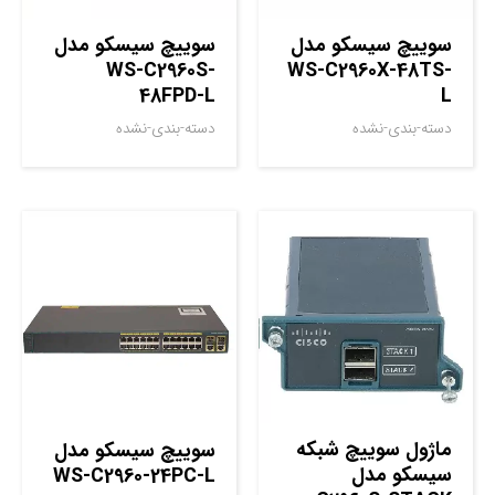
سوييچ سيسکو مدل
سوييچ سيسکو مدل
WS-C2960S-
WS-C2960X-48TS-
48FPD-L
L
دسته-بندی-نشده
دسته-بندی-نشده
ماژول سوييچ شبکه
سوييچ سيسکو مدل
سيسکو مدل
WS-C2960-24PC-L