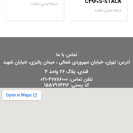
C2960S-STACK
دسته-بندی-نشده
دسته-بندی-نشده
تماس با ما
آدرس: تهران، خیابان سهروردی شمالی ، میدان پالیزی، خیابان شهید
قندی، پلاک 26 واحد 4
تلفن تماس: 47786000-021
کد پستی: 1557974616