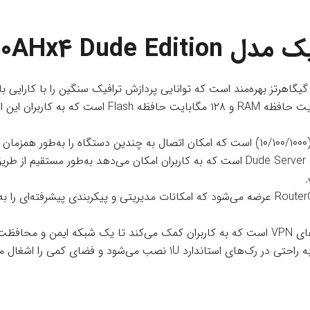
RB1100AHx4 D
: RB1100AHx4 دارای ۱ گیگابایت حافظه RAM و 
: RB1100AHx4 با سیستم‌عامل RouterOS عرضه می‌شود که امکانات مدیریتی و پیکربندی 
یجاد کنند.
دارد 1U نصب می‌شود و فضای کمی را اشغال می‌کند.