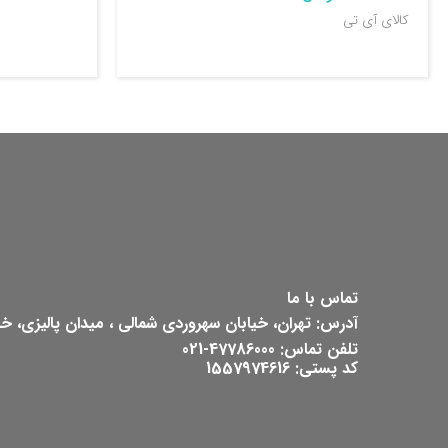
کالای آی تی
تماس با ما
آدرس: تهران، خیابان سهروردی شمالی ، میدان پالیزی، خیابان ش
تلفن تماس: 47786000-021
کد پستی: 1557974616