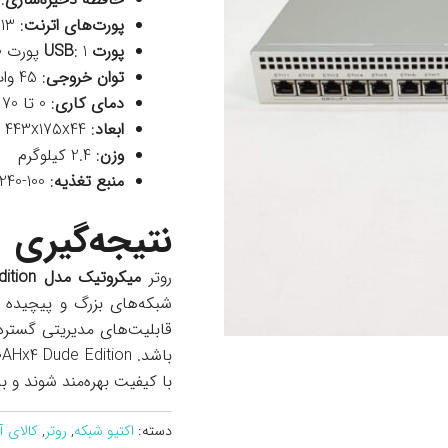
پورت‌های اترنت
: 13 پورت اترنت 10/100/1000
پورت USB
: 1 پورت USB 2.0
توان خروجی
: 45 وات
دمای کاری
: 0 تا 70 درجه سانتی‌گراد
ابعاد
: 443x175x44 میلی‌متر
وزن
: 2.4 کیلوگرم
منبع تغذیه
: 100-240 ولت AC
نتیجه‌گیری
روتر
میکروتیک مدل RB1100AHx4 Dude Edition
شبکه‌های بزرگ و پیچیده طر
قابلیت‌های مدیریتی گسترده،
با کیفیت بهره‌مند شوند و ب
دسته:
اکتیو شبکه
,
روتر
,
کالای 