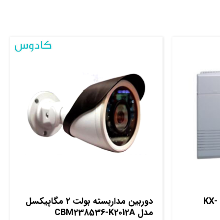
دستگاه سانترال پاناسونیک KX-
دوربین مداربسته بولت ۲ مگاپیکسل
مدل CBM238536-K2012A