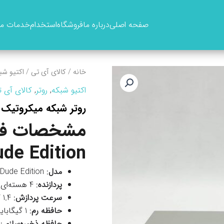
صفحه اصلی
درباره ما
فروشگاه
استخدام
خدمات ما
خانه
/
کالای آی تی
/
اکتیو شب
اکتیو شبکه
,
روتر
,
کالای آی 
روتر شبکه میکروتیک مدل 4 Dude Edition
مشخصات فنی
de Edition
مدل
: RB1100AHx4 Dude Edition
پردازنده
: 4 هسته‌ای
سرعت پردازش
: 1.4 گیگاهرتز
حافظه رم
: 1 گیگابایت
حافظه ذخیره‌سازی
: 128 مگابا