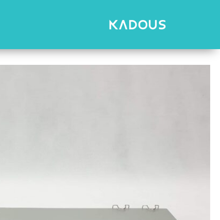
رش
ه
حتوا