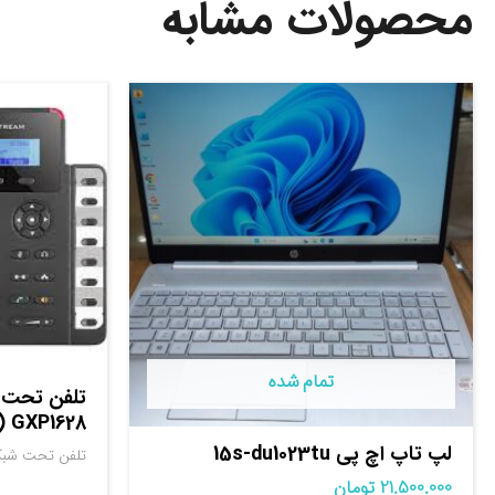
محصولات مشابه
تمام شده
تلفن تحت ش
GXP1628 (استوک)
لپ تاپ اچ پی 15s-du1023tu
تلفن تحت شبک
21.500.000
تومان