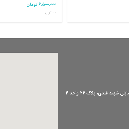
6.500.000
تومان
سانترال
هید قندی، پلاک 26 واحد 4