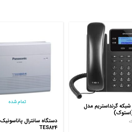
تمام شده
بکه گرنداستریم مدل
ه
TES824