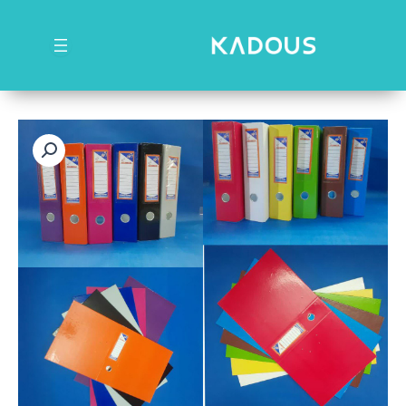
رش
ه
حتوا