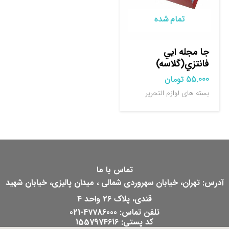
تمام شده
جا مجله ايي
فانتزي(گلاسه)
55.000
تومان
بسته های لوازم التحریر
تماس با ما
آدرس: تهران، خیابان سهروردی شمالی ، میدان پالیزی، خیابان شهید
قندی، پلاک 26 واحد 4
تلفن تماس: 47786000-021
کد پستی: 1557974616