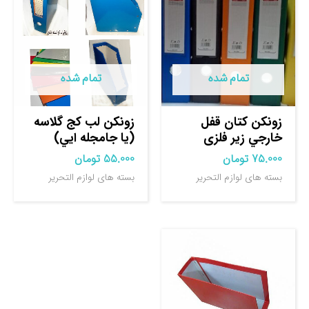
تمام شده
تمام شده
زونكن كتان قفل
زونكن لب كج گلاسه
خارجي زير فلزی
(يا جامجله ايي)
75.000
تومان
55.000
تومان
بسته های لوازم التحریر
بسته های لوازم التحریر